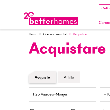
Collo
Cercar
Home
Cercare immobili
Acquistare
Acquistare
Modulo di ricerca immobiliare
Acquisto
Affitto
NPA / Località
Raggio