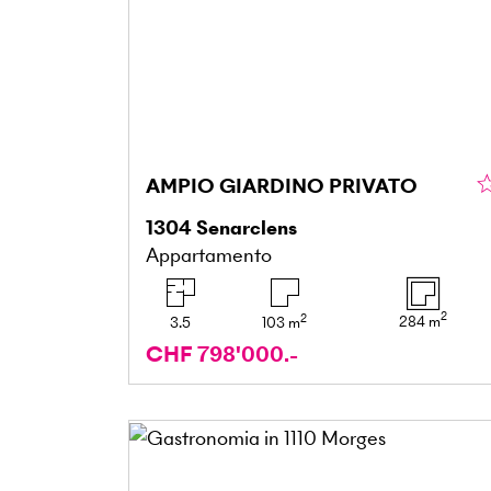
AMPIO GIARDINO PRIVATO
1304
Senarclens
Appartamento
2
2
284
m
3.5
103
m
CHF 798'000.-