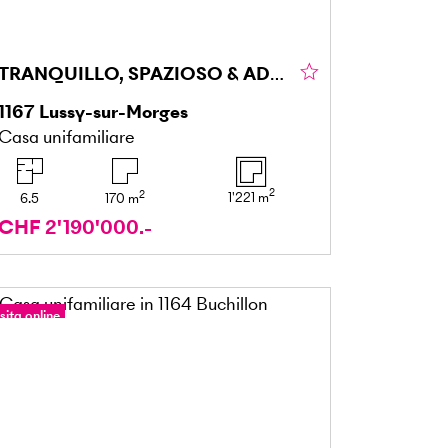
TRANQUILLO, SPAZIOSO & ADATTO ALLE FAMIGLIE
1167
Lussy-sur-Morges
Casa unifamiliare
2
2
1'221
m
6.5
170
m
CHF 2'190'000.-
sita online
our a 360°