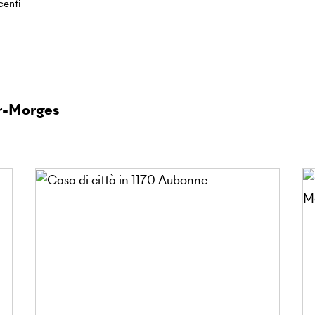
centi
ur-Morges