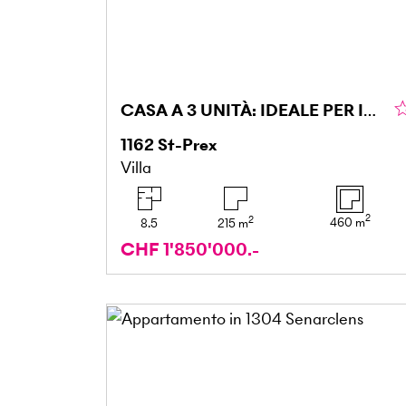
CASA A 3 UNITÀ: IDEALE PER INVESTIRE O ABITARE
1162
St-Prex
Villa
2
2
460
m
8.5
215
m
CHF 1'850'000.-