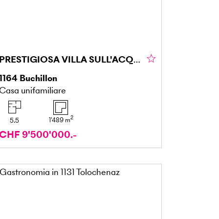
PRESTIGIOSA VILLA SULL'ACQUA CON PONTILE PRIVATO
1164
Buchillon
Casa unifamiliare
2
1'489
m
5.5
CHF 9'500'000.-