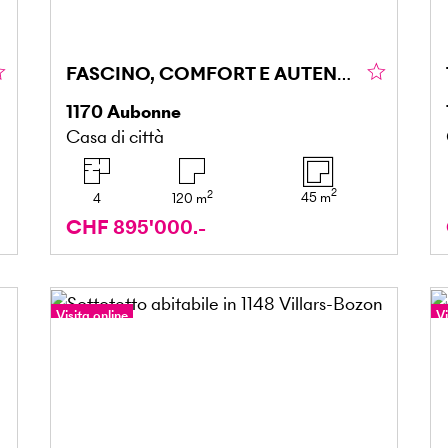
FASCINO, COMFORT E AUTENTICITÀ
1170
Aubonne
Casa di città
2
2
45
m
4
120
m
CHF 895'000.-
Visita online
Vi
T