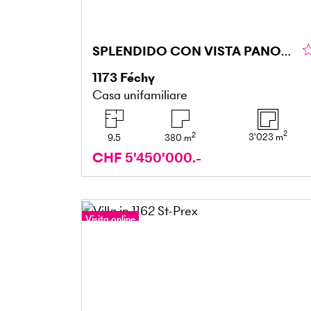
SPLENDIDO CON VISTA PANORAMICA SUL LAGO
1173
Féchy
Casa unifamiliare
2
2
3'023
m
9.5
380
m
CHF 5'450'000.-
Visita online
Tour a 360°