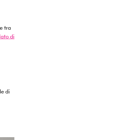
e tra
ato di
de di
a