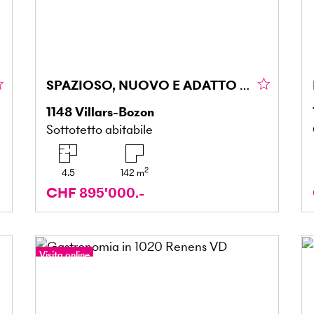
SPAZIOSO, NUOVO E ADATTO ALLE FAMIGLIE
1148
Villars-Bozon
Sottotetto abitabile
2
4.5
142
m
CHF 895'000.-
Visita online
Tour a 360°