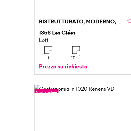
RISTRUTTURATO, MODERNO, CHIAVI IN MANO!
1356
Les Clées
Loft
2
1
17
m
Prezzo su richiesta
Visita online
Tour a 360°