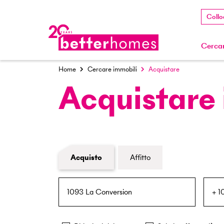
Collo
Cercar
Home
Cercare immobili
Acquistare
Acquistare
Modulo di ricerca immobiliare
Acquisto
Affitto
NPA / Località
Raggio