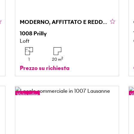
MODERNO, AFFITTATO E REDDITIZIO
1008
Prilly
Loft
2
1
20
m
Prezzo su richiesta
Visita online
Vi