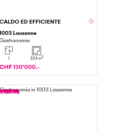
CALDO ED EFFICIENTE
1003
Lausanne
Gastronomia
2
224
m
1
CHF 130'000.-
sita online