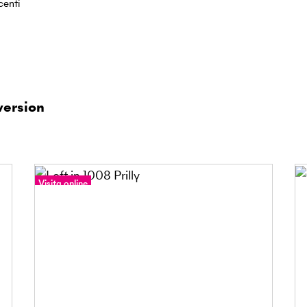
centi
version
Visita online