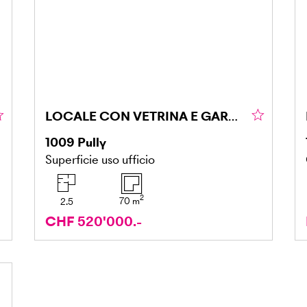
LOCALE CON VETRINA E GARAGE DOPPIO
1009
Pully
Superficie uso ufficio
2
70
m
2.5
CHF 520'000.-