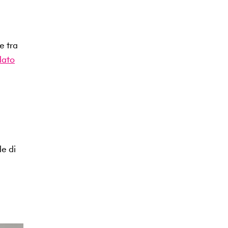
e tra
ato
de di
a