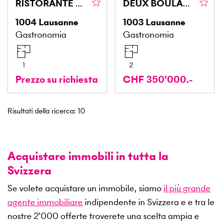
RISTORANTE AD ALTA ATTIVITÀ DA CONSEGNARE
DEUX BOULANGERIES / SOCIÉTÉ AVEC BON C.A.
1004
Lausanne
1003
Lausanne
Gastronomia
Gastronomia
1
2
Prezzo su richiesta
CHF 350'000.-
Risultati della ricerca
:
10
Acquistare immobili in tutta la
Svizzera
Se volete acquistare un immobile, siamo
il più grande
agente immobiliare
indipendente in Svizzera e e tra le
nostre
2'000
offerte troverete una scelta ampia e