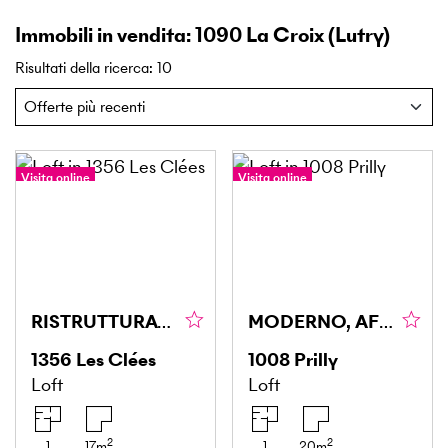
Immobili in vendita: 1090 La Croix (Lutry)
Risultati della ricerca
:
10
Visita online
Visita online
RISTRUTTURATO, MODERNO, CHIAVI IN MANO!
MODERNO, AFFITTATO E REDDITIZIO
1356
Les Clées
1008
Prilly
Loft
Loft
2
2
1
17
m
1
20
m