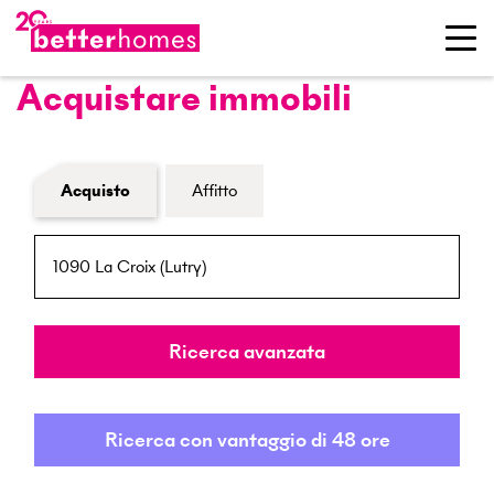
Acquistare immobili
Modulo di ricerca immobiliare
Acquisto
Affitto
NPA / Località
Raggio
Ricerca avanzata
Ricerca con vantaggio di 48 ore