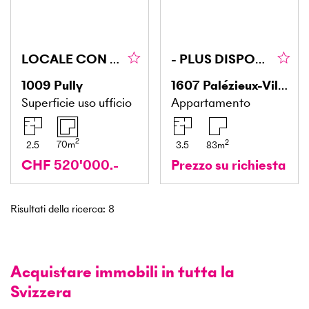
LOCALE CON VETRINA E GARAGE DOPPIO
- PLUS DISPONIBLE
1009
Pully
1607
Palézieux-Village
Superficie uso ufficio
Appartamento
2
2
70
m
2.5
3.5
83
m
CHF 520'000.-
Prezzo su richiesta
Risultati della ricerca
:
8
Acquistare immobili in tutta la
Svizzera