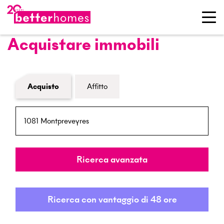
Acquistare immobili
Modulo di ricerca immobiliare
Acquisto
Affitto
NPA / Località
Raggio
Ricerca avanzata
Ricerca con vantaggio di 48 ore