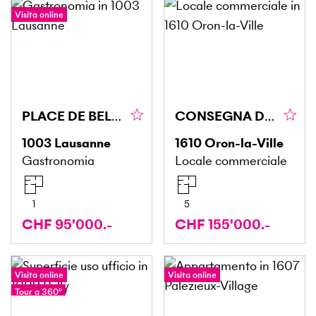
Visita online
PLACE DE BEL-AIR, GUSTOSO E UNICO
CONSEGNA DEL NEGOZIO DI ALIMENTARI DI SUCCESSO
1003
Lausanne
1610
Oron-la-Ville
Gastronomia
Locale commerciale
1
5
CHF 95'000.-
CHF 155'000.-
Visita online
Visita online
Tour a 360°