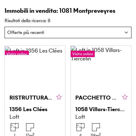
Immobili in vendita: 1081 Montpreveyres
Risultati della ricerca
:
8
Visita online
Visita online
RISTRUTTURATO, MODERNO, CHIAVI IN MANO!
PACCHETTO COMPLETO CON RENDIMENTO STABILE
1356
Les Clées
1058
Villars-Tiercelin
Loft
Loft
2
2
1
17
m
4
58
m