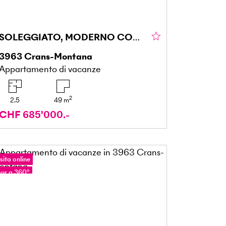
SOLEGGIATO, MODERNO CON VISTA PANORAMICA
3963
Crans-Montana
Appartamento di vacanze
2
2.5
49
m
CHF 685'000.-
sita online
our a 360°