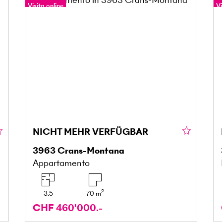
Visita online
Vi
Tour a 360°
T
NICHT MEHR VERFÜGBAR
3963
Crans-Montana
Appartamento
2
3.5
70
m
CHF 460'000.-