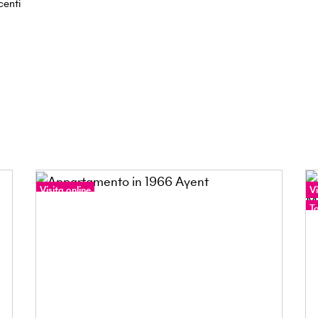
centi
Visita online
Vi
Tour a 360°
T