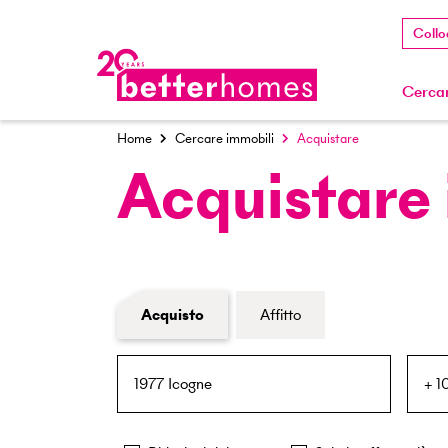
Collo
Cercar
Home
Cercare immobili
Acquistare
Acquistare
Modulo di ricerca immobiliare
Acquisto
Affitto
NPA / Località
Raggio