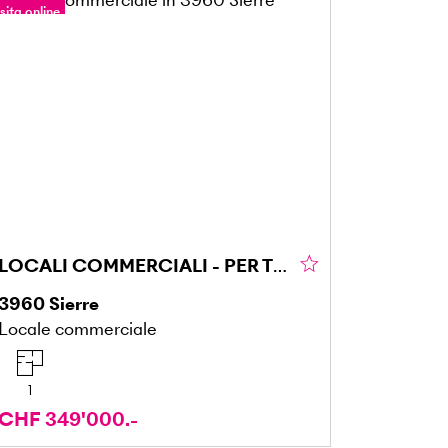
sita online
our a 360°
LOCALI COMMERCIALI - PER TUTTE LE AZIENDE
3960
Sierre
Locale commerciale
1
CHF 349'000.-