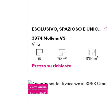
ESCLUSIVO, SPAZIOSO E UNICO
3974
Mollens VS
Villa
2
2
5'641
m
15
712
m
Prezzo su richiesta
Visita online
Tour a 360°