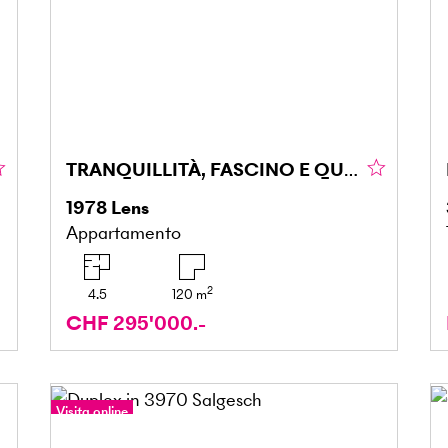
TRANQUILLITÀ, FASCINO E QUALITÀ DI VITA
1978
Lens
Appartamento
2
4.5
120
m
CHF 295'000.-
Visita online
Tour a 360°