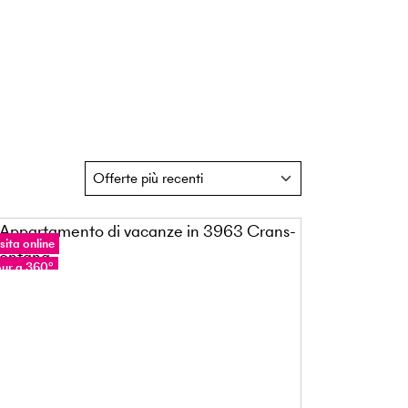
sita online
our a 360°