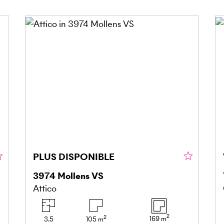
PLUS DISPONIBLE
3974
Mollens VS
Attico
2
2
169
m
3.5
105
m