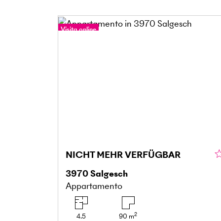
Visita online
Tour a 360°
NICHT MEHR VERFÜGBAR
3970
Salgesch
Appartamento
2
4.5
90
m