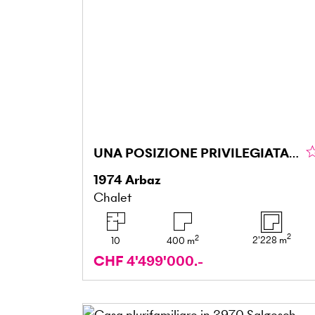
UNA POSIZIONE PRIVILEGIATA E DI LUSSO
1974
Arbaz
Chalet
2
2
2'228
m
10
400
m
CHF 4'499'000.-