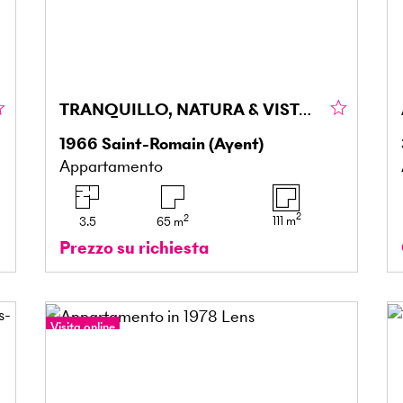
TRANQUILLO, NATURA & VISTA MONTAGNE
1966
Saint-Romain (Ayent)
Appartamento
2
2
111
m
3.5
65
m
Prezzo su richiesta
Visita online