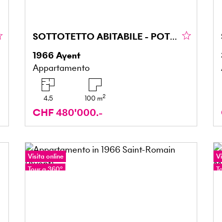
SOTTOTETTO ABITABILE - POTENZIALE DUPLEX
1966
Ayent
Appartamento
2
4.5
100
m
CHF 480'000.-
Visita online
Vi
Tour a 360°
T