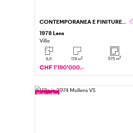
CONTEMPORANEA E FINITURE DI ALTA GAMMA
1978
Lens
Villa
2
2
570
m
6.5
179
m
CHF 1'190'000.-
Visita online
Tour a 360°