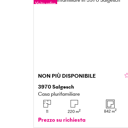
Visita online
Tour a 360°
NON PIÙ DISPONIBILE
3970
Salgesch
Casa plurifamiliare
2
2
842
m
11
220
m
Prezzo su richiesta