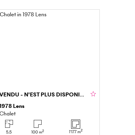
VENDU - N'EST PLUS DISPONIBLE
1978
Lens
Chalet
2
2
1'177
m
5.5
100
m