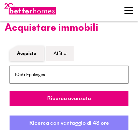
Acquistare immobili
Modulo di ricerca immobiliare
Acquisto
Affitto
NPA / Località
Raggio
Ricerca avanzata
Ricerca con vantaggio di 48 ore