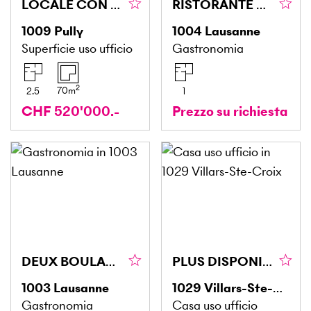
LOCALE CON VETRINA E GARAGE DOPPIO
RISTORANTE AD ALTA ATTIVITÀ DA CONSEGNARE
1009
Pully
1004
Lausanne
Superficie uso ufficio
Gastronomia
2
70
m
2.5
1
CHF 520'000.-
Prezzo su richiesta
DEUX BOULANGERIES / SOCIÉTÉ AVEC BON C.A.
PLUS DISPONIBLE
1003
Lausanne
1029
Villars-Ste-Croix
Gastronomia
Casa uso ufficio