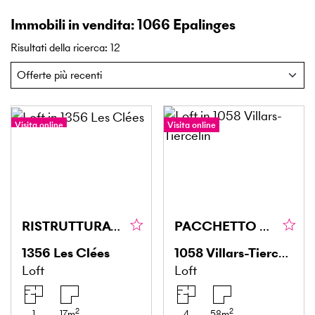
Immobili in vendita: 1066 Epalinges
Risultati della ricerca
:
12
Visita online
Visita online
RISTRUTTURATO, MODERNO, CHIAVI IN MANO!
PACCHETTO COMPLETO CON RENDIMENTO STABILE
1356
Les Clées
1058
Villars-Tiercelin
Loft
Loft
2
2
1
17
m
4
58
m