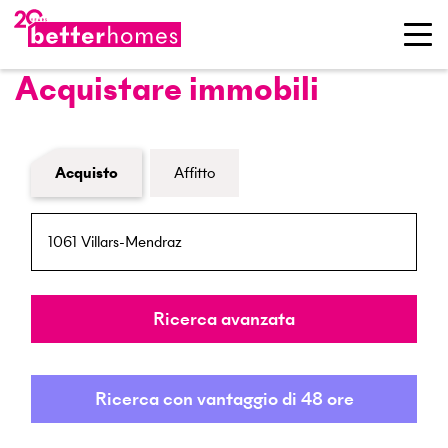
Acquistare immobili
Modulo di ricerca immobiliare
Acquisto
Affitto
NPA / Località
Raggio
Ricerca avanzata
Ricerca con vantaggio di 48 ore