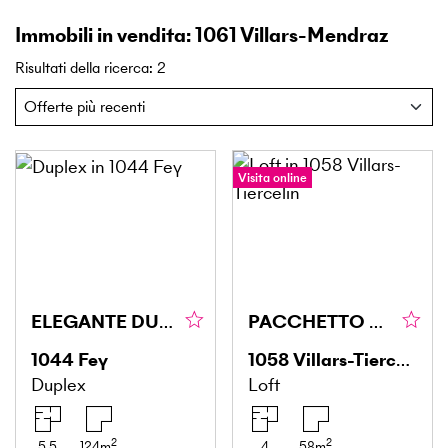
Immobili in vendita: 1061 Villars-Mendraz
Risultati della ricerca
:
2
Visita online
ELEGANTE DUPLEX INONDATO DI LUCE
PACCHETTO COMPLETO CON RENDIMENTO STABILE
1044
Fey
1058
Villars-Tiercelin
Duplex
Loft
2
2
5.5
124
m
4
58
m