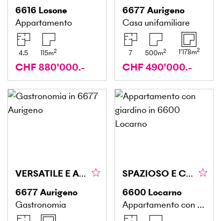
6616
Losone
6677
Aurigeno
Appartamento
Casa unifamiliare
2
2
2
1'178
m
4.5
115
m
7
500
m
CHF 880'000.-
CHF 490'000.-
VERSATILE E AFFASCIANTE
SPAZIOSO E CENTRALE CON GIARDINO IN COSTRUZIONE
6677
Aurigeno
6600
Locarno
Gastronomia
Appartamento con giardino