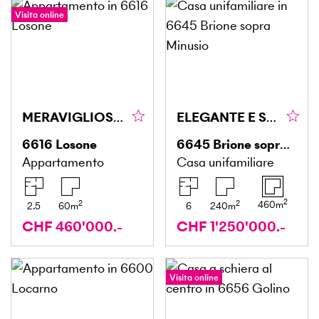
Visita online
MERAVIGLIOSA ATMOSFERA ABITATIVA LUMINOSA
ELEGANTE E SPAZIOSA CON GIARDINO E PISCINA
6616
Losone
6645
Brione sopra Minusio
Appartamento
Casa unifamiliare
2
2
2
460
m
2.5
60
m
6
240
m
CHF 460'000.-
CHF 1'250'000.-
Visita online