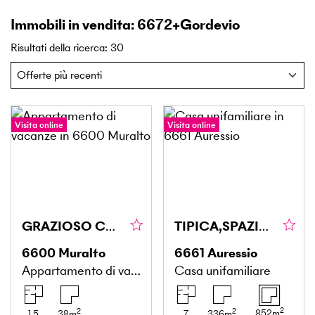
Immobili in vendita: 6672+Gordevio
Risultati della ricerca
:
30
Visita online
Visita online
GRAZIOSO CON MERAVIGLIOSA VISTA LAGO
TIPICA,SPAZIOSA CON TANTO SOLE E NATURA
6600
Muralto
6661
Auressio
Appartamento di vacanze
Casa unifamiliare
2
2
2
852
m
1.5
38
m
7
336
m