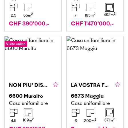
2
2
2
492
m
2.5
65
m
7
185
m
CHF 390'000.-
CHF 1'470'000.-
Visita online
NON PIU' DISPONIBILE
LA VOSTRA FUTURA OASI
6600
Muralto
6673
Maggia
Casa unifamiliare
Casa unifamiliare
2
2
2
109
m
371
m
4.5
6
200
m