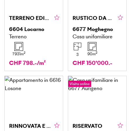
TERRENO EDIFICABILE CON BELLISSIMA VISTA
RUSTICO DA RISTRUTTURARE
6604
Locarno
6677
Moghegno
Terreno
Casa unifamiliare
2
2
1'931
m
90
m
3
CHF 798.-/m²
CHF 150'000.-
Visita online
RINNOVATA E CONFORTEVOLE
RISERVATO