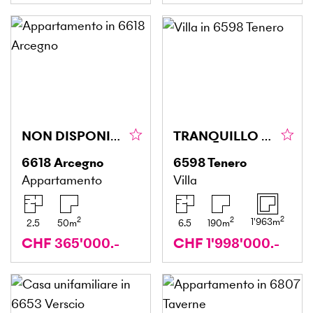
NON DISPONIBILE - VENDUTO - VERKAUFT
TRANQUILLO E CENTRALE
6618
Arcegno
6598
Tenero
Appartamento
Villa
2
2
2
1'963
m
2.5
50
m
6.5
190
m
CHF 365'000.-
CHF 1'998'000.-