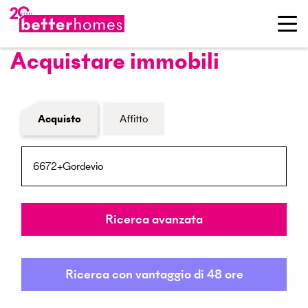
Acquistare immobili
Modulo di ricerca immobiliare
Acquisto
Affitto
NPA / Località
Raggio
Ricerca avanzata
Ricerca con vantaggio di 48 ore