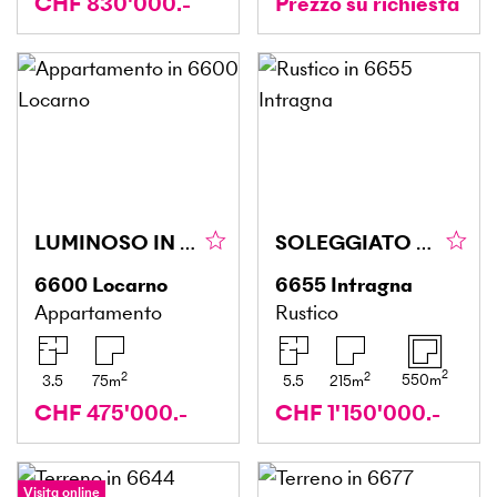
CHF 830'000.-
Prezzo su richiesta
LUMINOSO IN ZONA CENTRALE
SOLEGGIATO CON TERRAZZA E MOLTO SPAZIO
6600
Locarno
6655
Intragna
Appartamento
Rustico
2
2
2
550
m
3.5
75
m
5.5
215
m
CHF 475'000.-
CHF 1'150'000.-
Visita online