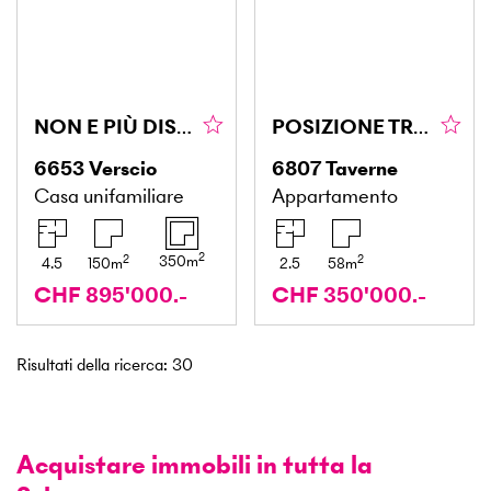
NON E PIÙ DISPONIBILE
POSIZIONE TRANQUILLA
6653
Verscio
6807
Taverne
Casa unifamiliare
Appartamento
2
2
2
350
m
4.5
150
m
2.5
58
m
CHF 895'000.-
CHF 350'000.-
Risultati della ricerca
:
30
Acquistare immobili in tutta la