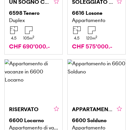
UN SOGNO CON VISTA SUL LAGO ED UN BEL GIARDINO
SOLEGGIATO E SPAZIOSO DUPLEX
6598
Tenero
6616
Losone
Duplex
Appartamento
2
2
4.5
105
m
4.5
120
m
CHF 690'000.-
CHF 575'000.-
RISERVATO
APPARTAMENTO LUMINOSO CON DEPENDANCE E VISTA
6600
Locarno
6600
Solduno
Appartamento di vacanze
Appartamento