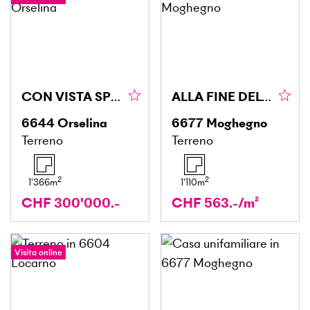
CON VISTA SPETTACOLARE
ALLA FINE DEL VILLAGGIO CON UNA SPLENDIDA VISTA
6644
Orselina
6677
Moghegno
Terreno
Terreno
2
2
1'366
m
1'110
m
CHF 300'000.-
CHF 563.-/m²
Visita online