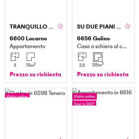
TRANQUILLO CON PISCINA E SPLENDIDA VISTA LAGO
SU DUE PIANI CON CORTILE ANCHE SECONDARIA
6600
Locarno
6656
Golino
Appartamento
Casa a schiera al centro
2
2
315
m
3
75
m
3.5
Prezzo su richiesta
Prezzo su richiesta
Visita online
Visita online
Tour a 360°