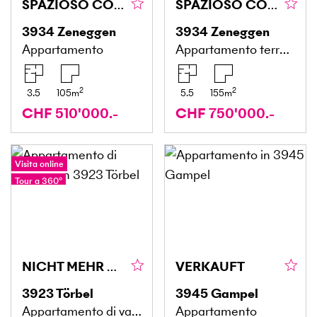
SPAZIOSO CON VISTA SULLE MONTAGNE
SPAZIOSO CON VISTA SUL GIARDINO E SULLE MONTAGNE
3934
Zeneggen
3934
Zeneggen
Appartamento
Appartamento terrazzato
2
2
3.5
105
m
5.5
155
m
CHF 510'000.-
CHF 750'000.-
Visita online
Tour a 360°
NICHT MEHR VERFÜGBAR
VERKAUFT
3923
Törbel
3945
Gampel
Appartamento di vacanze
Appartamento