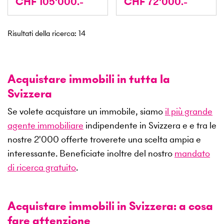
CHF 105'000.-
CHF 72'000.-
Risultati della ricerca
:
14
Acquistare immobili in tutta la
Svizzera
Se volete acquistare un immobile, siamo
il più grande
agente immobiliare
indipendente in Svizzera e e tra le
nostre
2'000
offerte troverete una scelta ampia e
interessante. Beneficiate inoltre del nostro
mandato
di ricerca gratuito
.
Acquistare immobili in Svizzera: a cosa
fare attenzione