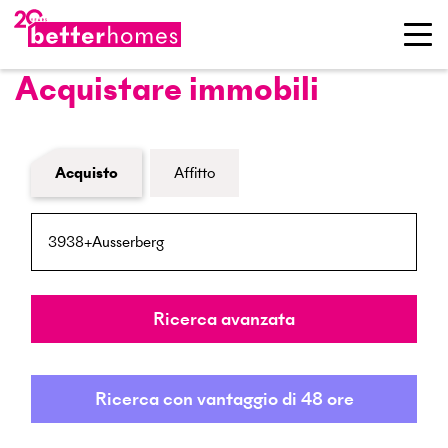
Acquistare immobili
Modulo di ricerca immobiliare
Acquisto
Affitto
NPA / Località
Raggio
Ricerca avanzata
Ricerca con vantaggio di 48 ore