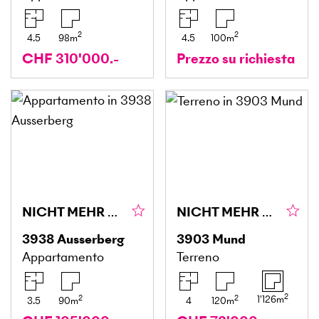
2
2
4.5
98
m
4.5
100
m
CHF 310'000.-
Prezzo su richiesta
NICHT MEHR VERFÜGBAR
NICHT MEHR VERFÜGBAR
3938
Ausserberg
3903
Mund
Appartamento
Terreno
2
2
2
1'126
m
3.5
90
m
4
120
m