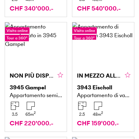
CHF 340'000.-
CHF 540'000.-
Visita online
Visita online
Tour a 360°
Tour a 360°
NON PIÙ DISPONIBILE
IN MEZZO ALLA NATURA VALLESANA INCONTAMINATA
3945
Gampel
3943
Eischoll
Appartamento seminterrato
Appartamento di vacanze
2
2
3.5
65
m
2.5
48
m
CHF 220'000.-
CHF 159'000.-