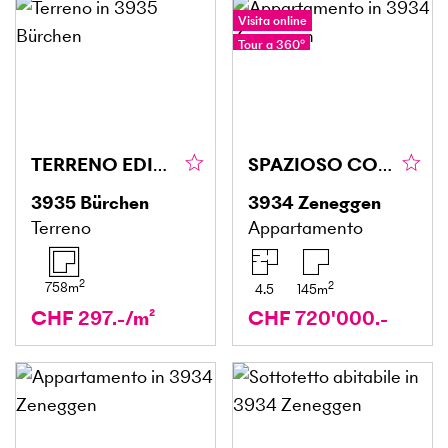
Visita online
Tour a 360°
TERRENO EDIFICABILE SOLEGGIATO
SPAZIOSO CON VISTA SULLE MONTAGNE
3935
Bürchen
3934
Zeneggen
Terreno
Appartamento
2
2
758
m
4.5
145
m
CHF 297.-/m²
CHF 720'000.-