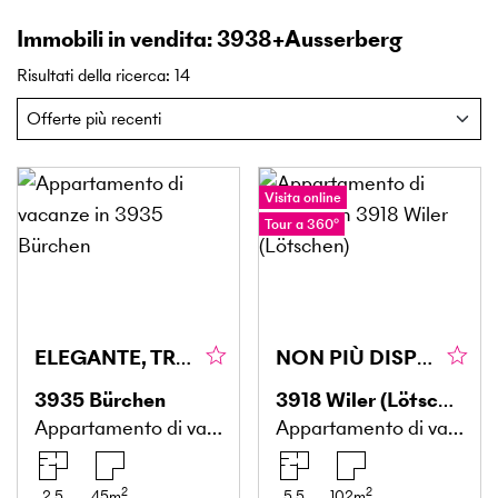
Immobili in vendita: 3938+Ausserberg
Risultati della ricerca
:
14
Visita online
Tour a 360°
ELEGANTE, TRANQUILLO & VICINO ALLA NATURA
NON PIÙ DISPONIBILE
3935
Bürchen
3918
Wiler (Lötschen)
Appartamento di vacanze
Appartamento di vacanze
2
2
2.5
45
m
5.5
102
m