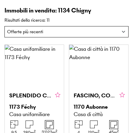
Immobili in vendita: 1134 Chigny
Risultati della ricerca
:
11
SPLENDIDO CON VISTA PANORAMICA SUL LAGO
FASCINO, COMFORT E AUTENTICITÀ
1173
Féchy
1170
Aubonne
Casa unifamiliare
Casa di città
2
2
2
2
3'023
m
45
m
9.5
380
m
4
120
m