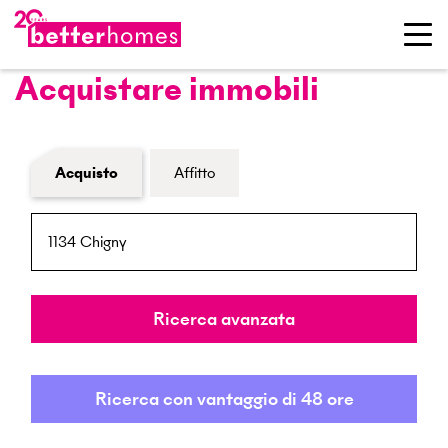
Acquistare immobili
Modulo di ricerca immobiliare
Acquisto
Affitto
NPA / Località
Raggio
Ricerca avanzata
Ricerca con vantaggio di 48 ore