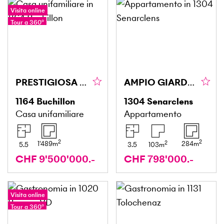
Visita online
Tour a 360°
PRESTIGIOSA VILLA SULL'ACQUA CON PONTILE PRIVATO
AMPIO GIARDINO PRIVATO
1164
Buchillon
1304
Senarclens
Casa unifamiliare
Appartamento
2
2
2
1'489
m
284
m
5.5
3.5
103
m
CHF 9'500'000.-
CHF 798'000.-
Visita online
Tour a 360°