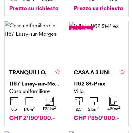
Prezzo su richiesta
Prezzo su richiesta
Visita online
Tour a 360°
TRANQUILLO, SPAZIOSO & ADATTO ALLE FAMIGLIE
CASA A 3 UNITÀ: IDEALE PER INVESTIRE O ABITARE
1167
Lussy-sur-Morges
1162
St-Prex
Casa unifamiliare
Villa
2
2
2
2
1'221
m
460
m
6.5
170
m
8.5
215
m
CHF 2'190'000.-
CHF 1'850'000.-