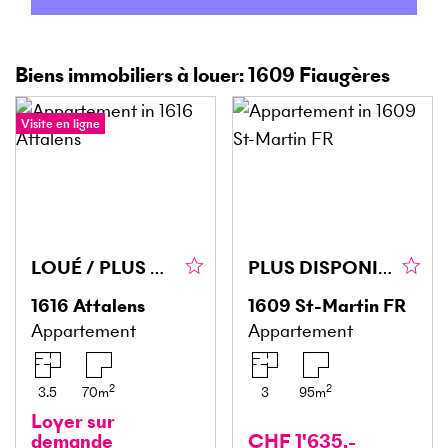
Biens immobiliers à louer: 1609 Fiaugères
Visite en ligne
LOUÉ / PLUS DISPONIBLE
PLUS DISPONIBLE!
1616
Attalens
1609
St-Martin FR
Appartement
Appartement
2
2
3.5
70
m
3
95
m
Loyer sur
demande
CHF 1'635.-