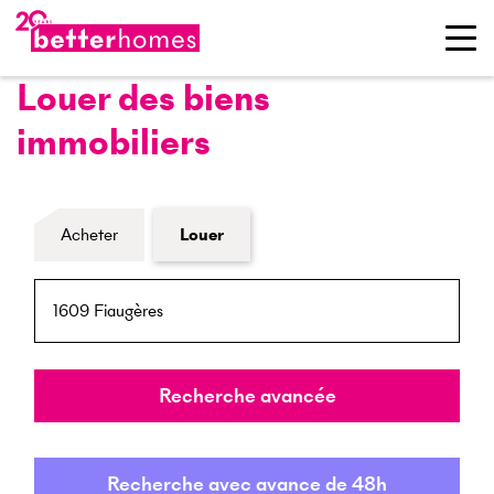
Louer des biens
immobiliers
Formulaire de recherche de biens
Acheter
Louer
NPA / Lieu
Rayon
Recherche avancée
Recherche avec avance de 48h