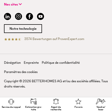
+41 43 500 04 00
Recherche de bien
Expériences BETTERHOMES
Nos sites
info@betterhomes.ch
Vendre ou louer un bien
Management
Argovie
Estimation de bien
Emplois
Bâle
Guide de l'immobilier
Sites
Berne
Devenir agent immobilier
Médias
Coire
Notre technologie
Lausanne
Lucerne
3574
Bewertungen auf ProvenExpert.com
Betterhomes (Schweiz)AG
Tessin
Valais
Saint-Gall
Zurich
Dénégation
Empreinte
Politique de confidentialité
Lac de Zurich
Paramètres des cookies
Copyright ©
2026
BETTERHOMES AG et/ou des sociétés affiliées. Tous
droits réservés.
Service de rappel
Estimation gra­
Agent de
Favoris
Vendre/
tuite
recherche
louer