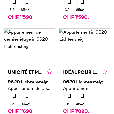
2
2
3.5
85
m
3.5
85
m
CHF 1'590.-
CHF 1'590.-
UNICITÉ ET MODERNITÉ RÉUNIES
IDÉAL POUR LES PERSONNES SEULES
9620
Lichtensteig
9620
Lichtensteig
Appartement de dernier étage
Appartement
2
2
2.5
90
m
1.5
45
m
CHF 1'690.-
CHF 1'090.-