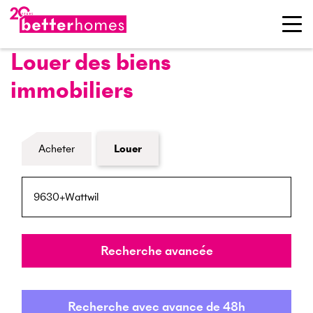
Louer des biens
immobiliers
Formulaire de recherche de biens
Acheter
Louer
NPA / Lieu
Rayon
Recherche avancée
Recherche avec avance de 48h