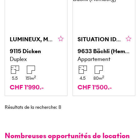
LUMINEUX, MODERNE, ANIMAUX ADMIS
SITUATION IDYLLIQUE DANS LA VERDURE
9115
Dicken
9633
Bächli (Hemberg)
Duplex
Appartement
2
2
5.5
151
m
4.5
80
m
CHF 1'990.-
CHF 1'500.-
Résultats de la recherche
:
8
Nombreuses opportunités de location