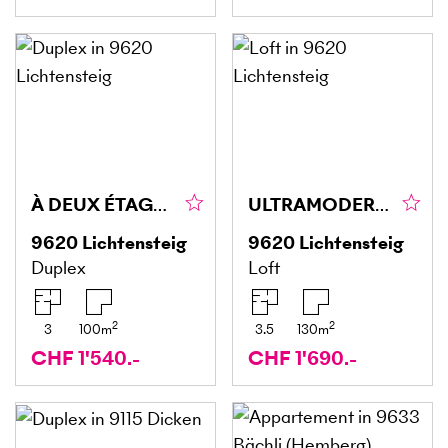
À DEUX ÉTAGES ET SPACIEUX
ULTRAMODERNE APRÈS RÉNOVATION COMPLÈTE
9620
Lichtensteig
9620
Lichtensteig
Duplex
Loft
2
2
3
100
m
3.5
130
m
CHF 1'540.-
CHF 1'690.-