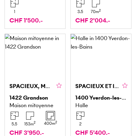
2
1
3.5
70
m
CHF 1'500.-
CHF 2'004.-
SPACIEUX, MODERNE ET GRAND JARDIN AVEC 3 TERRASSES
SPACIEUX ET IDÉALEMENT SITUÉ
1422
Grandson
1400
Yverdon-les-Bains
Maison mitoyenne
Halle
2
2
400
m
5.5
153
m
2
CHF 3'950.-
CHF 5'400.-