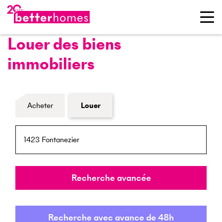
Louer des biens
immobiliers
Formulaire de recherche de biens
Acheter
Louer
NPA / Lieu
Rayon
Recherche avancée
Recherche avec avance de 48h