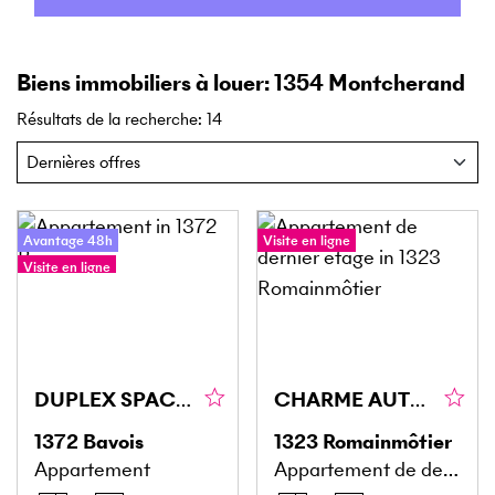
Biens immobiliers à louer: 1354 Montcherand
Résultats de la recherche
:
14
Avantage 48h
Visite en ligne
Visite en ligne
DUPLEX SPACIEUX AVEC VUE JURA !
CHARME AUTHENTIQUE ET CHALEUREUX
1372
Bavois
1323
Romainmôtier
Appartement
Appartement de dernier étage