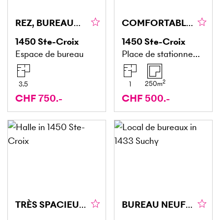
REZ, BUREAUX ET RÉCEPTION (6)
COMFORTABLE ET POLYVALENT (1)
1450
Ste-Croix
1450
Ste-Croix
Espace de bureau
Place de stationnement
2
250
m
3.5
1
CHF 750.-
CHF 500.-
TRÈS SPACIEUX ET PRATIQUE (4)
BUREAU NEUF ET MODERNE !