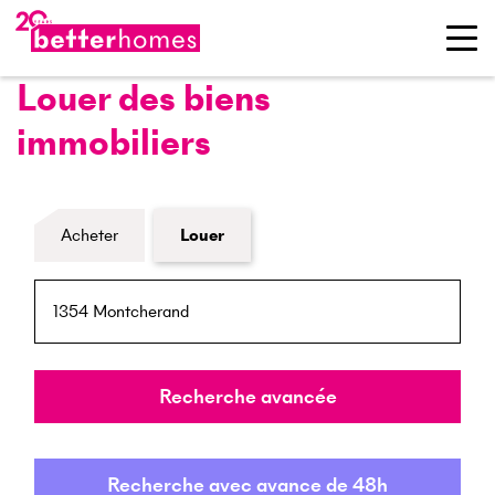
Louer des biens
immobiliers
Formulaire de recherche de biens
Acheter
Louer
NPA / Lieu
Rayon
Recherche avancée
Recherche avec avance de 48h