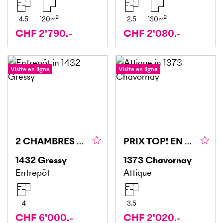
2
2
4.5
120
m
2.5
130
m
CHF 2'790.-
CHF 2'080.-
Visite en ligne
Visite en ligne
2 CHAMBRES FROIDES ET BUREAU PROCHE YVERDON !
PRIX TOP! EN ATTIQUE, LUMINEUX ET CALME
1432
Gressy
1373
Chavornay
Entrepôt
Attique
4
3.5
CHF 6'000.-
CHF 2'020.-