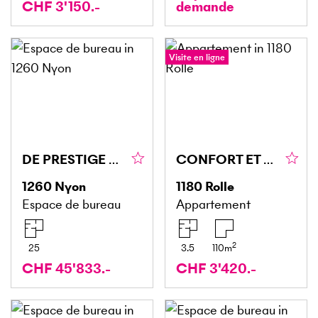
CHF 3'150.-
demande
Visite en ligne
DE PRESTIGE À LA PLACE BEL-AIR
CONFORT ET PRESTIGE À DEUX PAS DU LÉMAN
1260
Nyon
1180
Rolle
Espace de bureau
Appartement
2
25
3.5
110
m
CHF 45'833.-
CHF 3'420.-