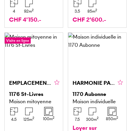
2
2
4
92
m
3.5
85
m
CHF 4'150.-
CHF 2'600.-
Visite en ligne
EMPLACEMENT IDÉAL, VUE PANORAMIQUE !
HARMONIE PARFAITE ENTRE MODERNITÉ ET CARACTÈRE
1176
St-Livres
1170
Aubonne
Maison mitoyenne
Maison individuelle
2
2
2
2
100
m
850
m
4.5
125
m
7.5
300
m
Loyer sur