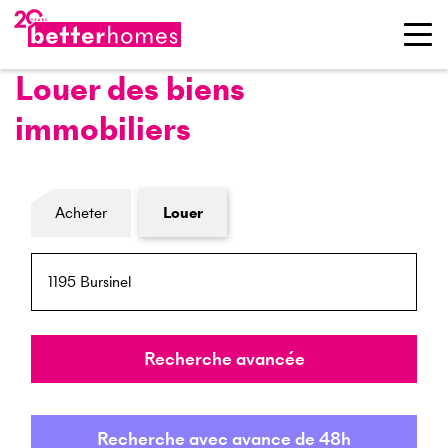
Louer des biens
immobiliers
Formulaire de recherche de biens
Acheter
Louer
NPA / Lieu
Rayon
Recherche avancée
Recherche avec avance de 48h