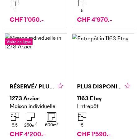
1
5
CHF 1'050.-
CHF 4'970.-
Visite en ligne
RÉSERVÉ/ PLUS DISPONIBLE
PLUS DISPONIBLE POUR LE MOMENT!
1273
Arzier
1163
Etoy
Maison individuelle
Entrepôt
2
2
600
m
5.5
250
m
5
CHF 4'200.-
CHF 1'590.-