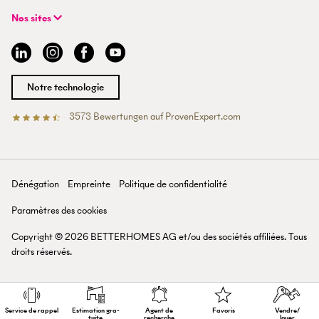
Modèle hybride d'agent immobilier
FAQ | Agent professionnel
+41 43 500 04 00
Recherche de bien
Expériences BETTERHOMES
Nos sites
info@betterhomes.ch
Vendre ou louer un bien
Management
Argovie
Estimation de bien
Emplois
Bâle
Guide de l'immobilier
Sites
Berne
Devenir agent immobilier
Médias
Coire
Notre technologie
Lausanne
Lucerne
3573
Bewertungen auf ProvenExpert.com
Betterhomes (Schweiz)AG
Tessin
Valais
Saint-Gall
Zurich
Dénégation
Empreinte
Politique de confidentialité
Lac de Zurich
Paramètres des cookies
Copyright ©
2026
BETTERHOMES AG et/ou des sociétés affiliées. Tous
droits réservés.
Service de rappel
Estimation gra­
Agent de
Favoris
Vendre/
tuite
recherche
louer