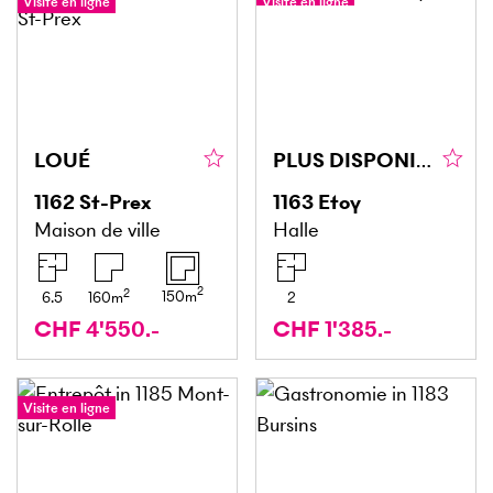
Visite en ligne
Visite en ligne
LOUÉ
PLUS DISPONIBLE
1162
St-Prex
1163
Etoy
Maison de ville
Halle
2
2
150
m
6.5
160
m
2
CHF 4'550.-
CHF 1'385.-
Visite en ligne