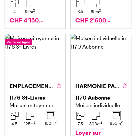
2
2
4
92
m
3.5
85
m
CHF 4'150.-
CHF 2'600.-
Visite en ligne
EMPLACEMENT IDÉAL, VUE PANORAMIQUE !
HARMONIE PARFAITE ENTRE MODERNITÉ ET CARACTÈRE
1176
St-Livres
1170
Aubonne
Maison mitoyenne
Maison individuelle
2
2
2
2
100
m
850
m
4.5
125
m
7.5
300
m
Loyer sur