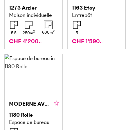
1273
Arzier
1163
Etoy
Maison individuelle
Entrepôt
2
2
600
m
5.5
250
m
5
CHF 4'200.-
CHF 1'590.-
MODERNE AVEC SOLUTION DE SERVICE ADAPTÉ
1180
Rolle
Espace de bureau