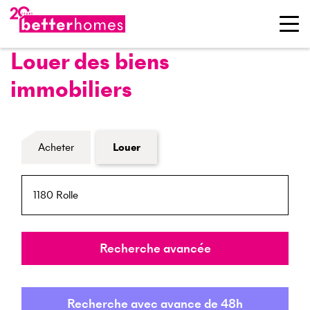
Louer des biens
immobiliers
Formulaire de recherche de biens
Acheter
Louer
NPA / Lieu
Rayon
Recherche avancée
Recherche avec avance de 48h