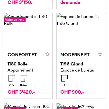
CHF 3'150.-
demande
Visite en ligne
CONFORT ET PRESTIGE À DEUX PAS DU LÉMAN
MODERNE ET LUMINEUX AUX AVOUILLONS
1180
Rolle
1196
Gland
Appartement
Espace de bureau
2
3.5
110
m
1
CHF 3'420.-
CHF 900.-