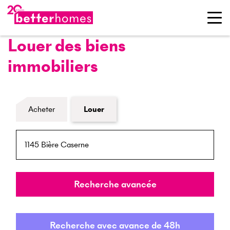
Louer des biens
immobiliers
Formulaire de recherche de biens
Acheter
Louer
NPA / Lieu
Rayon
Recherche avancée
Recherche avec avance de 48h