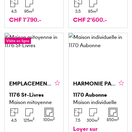
2
2
4.5
95
m
3.5
85
m
CHF 1'790.-
CHF 2'600.-
Visite en ligne
EMPLACEMENT IDÉAL, VUE PANORAMIQUE !
HARMONIE PARFAITE ENTRE MODERNITÉ ET CARACTÈRE
1176
St-Livres
1170
Aubonne
Maison mitoyenne
Maison individuelle
2
2
2
2
100
m
850
m
4.5
125
m
7.5
300
m
Loyer sur