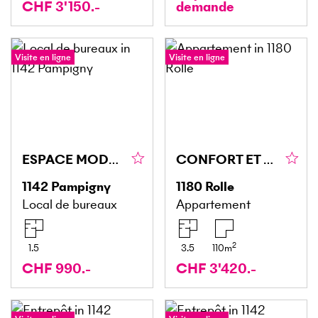
CHF 3'150.-
demande
Visite en ligne
Visite en ligne
ESPACE MODERNE LUMINEUX + MEZZANINE !
CONFORT ET PRESTIGE À DEUX PAS DU LÉMAN
1142
Pampigny
1180
Rolle
Local de bureaux
Appartement
2
1.5
3.5
110
m
CHF 990.-
CHF 3'420.-