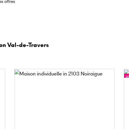
es offres
on Val-de-Travers
Vi