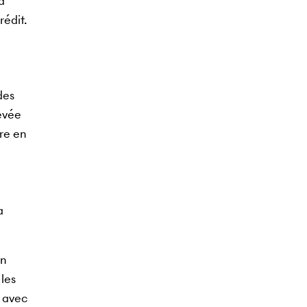
à
rédit.
des
levée
re en
a
un
les
r avec