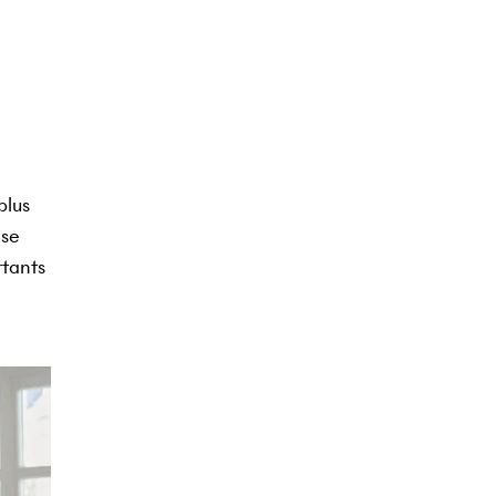
plus
 se
rtants