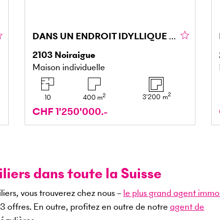
DANS UN ENDROIT IDYLLIQUE ET CALME
2103
Noiraigue
Maison individuelle
2
2
3'200
m
10
400
m
CHF 1'250'000.-
iers dans toute la Suisse
liers, vous trouverez chez nous –
le plus grand agent immob
03
offres. En outre, profitez en outre de notre
agent de