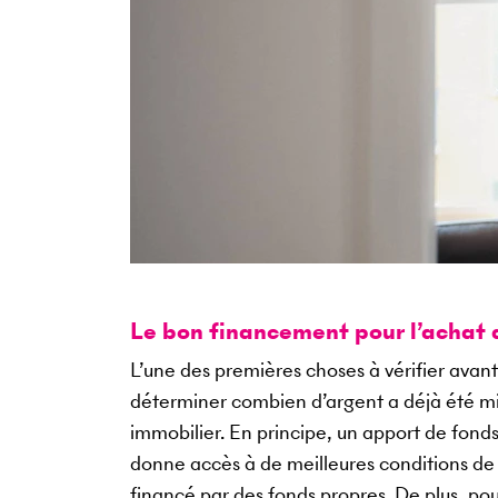
Le bon financement pour l’achat 
L’une des premières choses à vérifier avant 
déterminer combien d’argent a déjà été mis
immobilier. En principe, un apport de fond
donne accès à de meilleures conditions de 
financé par des fonds propres. De plus, pou