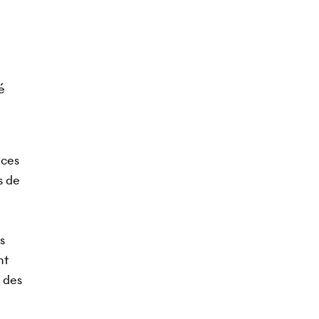
é
nces
s de
s
nt
e des