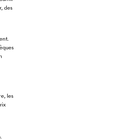
r, des
ent.
hèques
n
e, les
rix