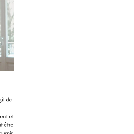
git de
ent et
t être
ournir