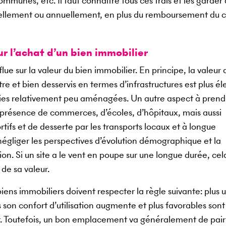
ommunes, etc. Il faut connaître tous ces frais et les garder 
nsuellement ou annuellement, en plus du remboursement du c
 l’achat d’un bien immobilier
lue sur la valeur du bien immobilier. En principe, la valeur 
re et bien desservis en termes d’infrastructures est plus é
éries relativement peu aménagées. Un autre aspect à prend
 présence de commerces, d’écoles, d’hôpitaux, mais aussi
ortifs et de desserte par les transports locaux et à longue
s négliger les perspectives d’évolution démographique et la
ion. Si un site a le vent en poupe sur une longue durée, cel
 de sa valeur.
ens immobiliers doivent respecter la règle suivante: plus 
son confort d’utilisation augmente et plus favorables sont 
ur. Toutefois, un bon emplacement va généralement de pai