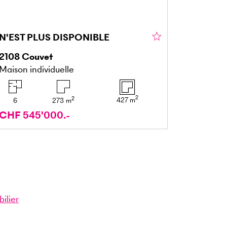
N'EST PLUS DISPONIBLE
2108
Couvet
Maison individuelle
2
2
427
m
6
273
m
CHF 545'000.-
ilier