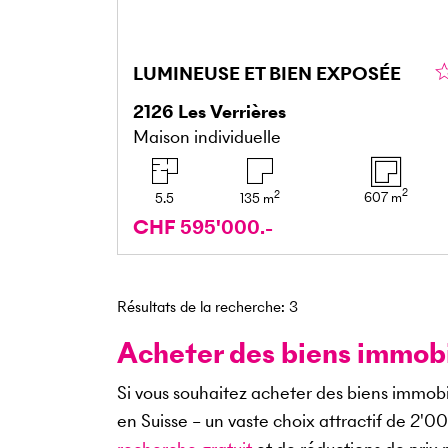
LUMINEUSE ET BIEN EXPOSÉE
2126
Les Verrières
Maison individuelle
2
2
607
m
5.5
135
m
CHF 595'000.-
Résultats de la recherche
:
3
Acheter des biens immobil
Si vous souhaitez acheter des biens immobi
en Suisse – un vaste choix attractif de
2'0