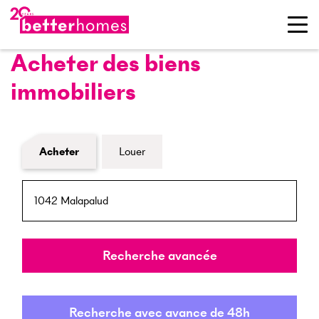
Acheter des biens
immobiliers
Formulaire de recherche de biens
Acheter
Louer
NPA / Lieu
Rayon
Recherche avancée
Recherche avec avance de 48h