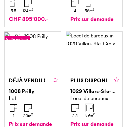
2
2
5.5
124
m
4
58
m
CHF 895'000.-
Prix sur demande
Visite en ligne
DÉJÀ VENDU !
PLUS DISPONIBLE
1008
Prilly
1029
Villars-Ste-Croix
Loft
Local de bureaux
2
2
189
m
1
20
m
2.5
Prix sur demande
Prix sur demande