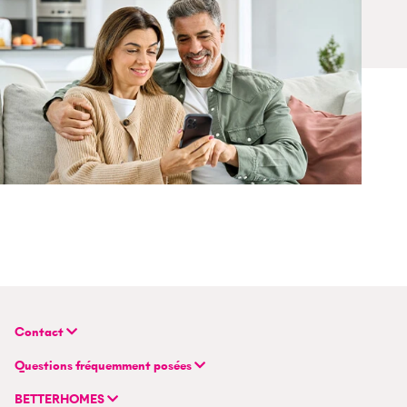
Contact
BETTERHOMES (Suisse) SA
Questions fréquemment posées
Siège principal
FAQ | Évaluation immobilière
Flurstrasse 55
BETTERHOMES