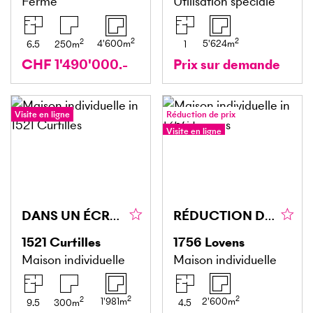
Ferme
Utilisation spéciale
2
2
2
4'600
m
5'624
m
6.5
250
m
1
CHF 1'490'000.-
Prix sur demande
Visite en ligne
Réduction de prix
Visite en ligne
DANS UN ÉCRIN DE NATURE AVEC ECURIES !
RÉDUCTION DU PRIX! PRIX EXCEPTIONNEL! À AMÉNAGER DANS UNE GRANGE
1521
Curtilles
1756
Lovens
Maison individuelle
Maison individuelle
2
2
2
1'981
m
2'600
m
9.5
300
m
4.5