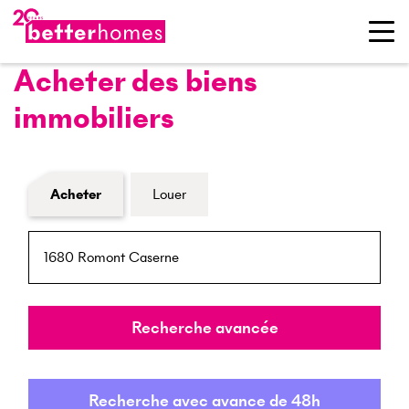
Acheter des biens
immobiliers
Formulaire de recherche de biens
Acheter
Louer
NPA / Lieu
Rayon
Recherche avancée
Recherche avec avance de 48h