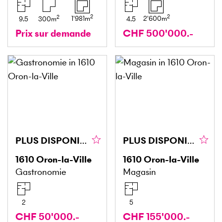
2
2
2
1'981
m
2'600
m
9.5
300
m
4.5
Prix sur demande
CHF 500'000.-
PLUS DISPONIBLE
PLUS DISPONIBLE
1610
Oron-la-Ville
1610
Oron-la-Ville
Gastronomie
Magasin
2
5
CHF 50'000.-
CHF 155'000.-