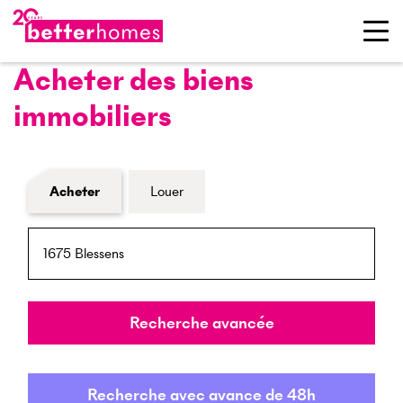
Acheter des biens
immobiliers
Formulaire de recherche de biens
Acheter
Louer
NPA / Lieu
Rayon
Recherche avancée
Recherche avec avance de 48h