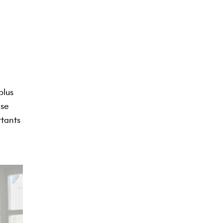
plus
 se
rtants