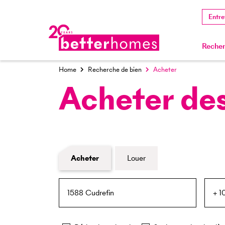
Entre
Recher
Home
Recherche de bien
Acheter
Acheter des
Formulaire de recherche de biens
Acheter
Louer
NPA / Lieu
Rayon