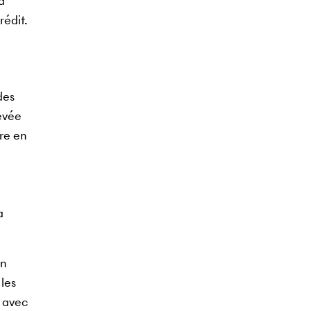
à
rédit.
des
levée
re en
a
un
les
r avec