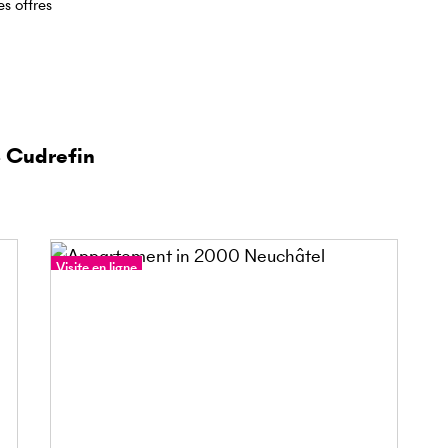
es offres
8 Cudrefin
Visite en ligne