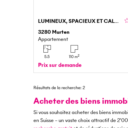
LUMINEUX, SPACIEUX ET CALME
3280
Murten
Appartement
2
5.5
110
m
Prix sur demande
Résultats de la recherche
:
2
Acheter des biens immobil
Si vous souhaitez acheter des biens immobi
en Suisse – un vaste choix attractif de
2'0