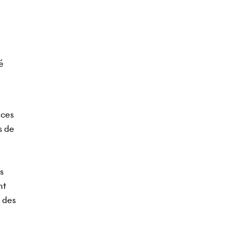
é
nces
s de
s
nt
e des