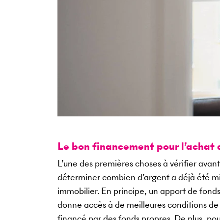
Le bon financement pour l’achat 
L’une des premières choses à vérifier avant 
déterminer combien d’argent a déjà été mis
immobilier. En principe, un apport de fond
donne accès à de meilleures conditions de 
financé par des fonds propres. De plus, pou