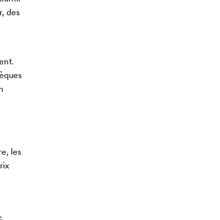
r, des
ent.
hèques
n
e, les
rix