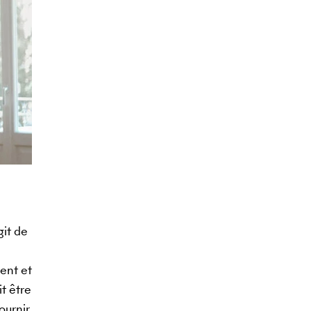
git de
ent et
t être
ournir