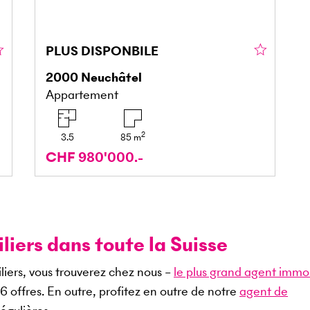
PLUS DISPONBILE
2000
Neuchâtel
Appartement
2
3.5
85
m
CHF 980'000.-
iers dans toute la Suisse
liers, vous trouverez chez nous –
le plus grand agent immob
06
offres. En outre, profitez en outre de notre
agent de