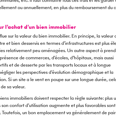
ommunes, etc. Il faut connaître tous ces frais et les garder 
nsuellement ou annuellement, en plus du remboursement du c
 l’achat d’un bien immobilier
lue sur la valeur du bien immobilier. En principe, la valeur 
re et bien desservis en termes d’infrastructures est plus é
éries relativement peu aménagées. Un autre aspect à prend
 présence de commerces, d’écoles, d’hôpitaux, mais aussi
ortifs et de desserte par les transports locaux et à longue
s négliger les perspectives d’évolution démographique et la
ion. Si un site a le vent en poupe sur une longue durée, cel
 de sa valeur.
ens immobiliers doivent respecter la règle suivante: plus 
son confort d’utilisation augmente et plus favorables sont 
ur. Toutefois, un bon emplacement va généralement de pai