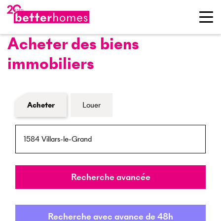
Acheter des biens
immobiliers
Formulaire de recherche de biens
Acheter
Louer
NPA / Lieu
Rayon
Recherche avancée
Recherche avec avance de 48h