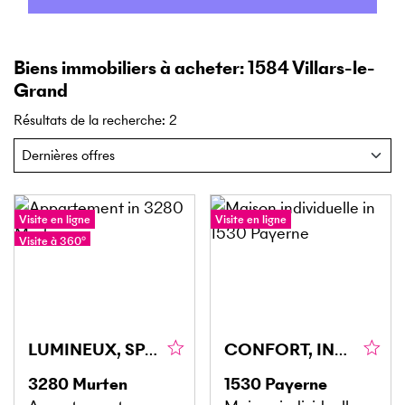
Biens immobiliers à acheter: 1584 Villars-le-
Grand
Résultats de la recherche
:
2
Visite en ligne
Visite en ligne
Visite à 360°
LUMINEUX, SPACIEUX ET CALME
CONFORT, INTIMITÉ ET CADRE DE VIE PRIVILÉGIÉ
3280
Murten
1530
Payerne