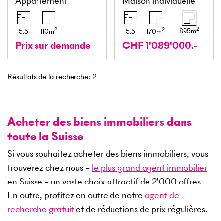
Appartement
Maison individuelle
2
2
2
895
m
5.5
110
m
5.5
170
m
Prix sur demande
CHF 1'089'000.-
Résultats de la recherche
:
2
Acheter des biens immobiliers dans
toute la Suisse
Si vous souhaitez acheter des biens immobiliers, vous
trouverez chez nous –
le plus grand agent immobilier
en Suisse – un vaste choix attractif de
2'000
offres.
En outre, profitez en outre de notre
agent de
recherche gratuit
et de réductions de prix régulières.