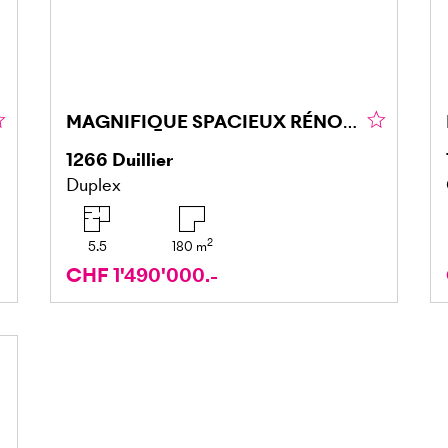
MAGNIFIQUE SPACIEUX RÉNOVÉ AVEC VUE DÉGAGÉE
1266
Duillier
Duplex
2
5.5
180
m
CHF 1'490'000.-