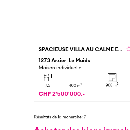
SPACIEUSE VILLA AU CALME ET VUE LAC
1273
Arzier-Le Muids
Maison individuelle
2
2
968
m
7.5
400
m
CHF 2'500'000.-
Résultats de la recherche
:
7