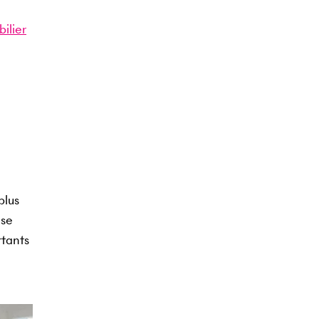
ilier
plus
 se
rtants