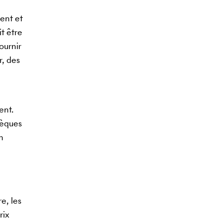
ent et
t être
ournir
r, des
ent.
hèques
n
e, les
rix