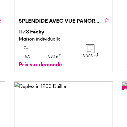
SPLENDIDE AVEC VUE PANORAMIQUE SUR LE LAC
1173
Féchy
Maison individuelle
2
2
3'023
m
9.5
380
m
Prix sur demande
Vi