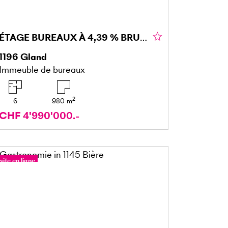
ÉTAGE BUREAUX À 4,39 % BRUT ET 35 PLACES DE PARC
1196
Gland
Immeuble de bureaux
2
6
980
m
CHF 4'990'000.-
site en ligne