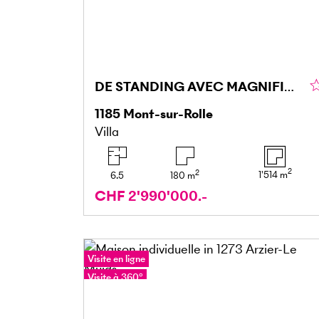
DE STANDING AVEC MAGNIFIQUE VUE ET PISCINE
1185
Mont-sur-Rolle
Villa
2
2
1'514
m
6.5
180
m
CHF 2'990'000.-
Visite en ligne
Visite à 360°