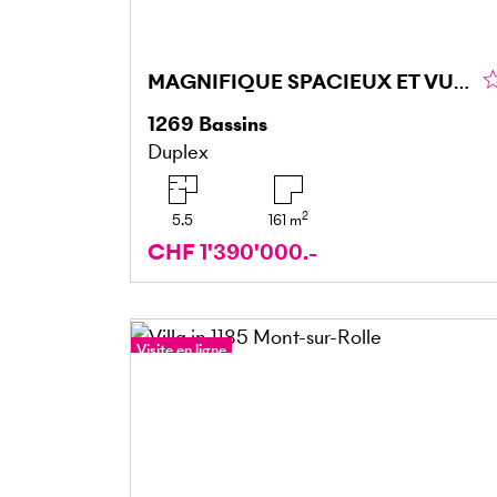
MAGNIFIQUE SPACIEUX ET VUE PANORAMIQUE SUR LE LAC
1269
Bassins
Duplex
2
5.5
161
m
CHF 1'390'000.-
Visite en ligne