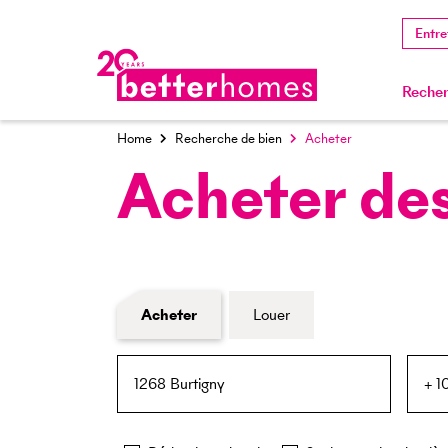
Entre
Recher
Home
Recherche de bien
Acheter
Acheter des
Formulaire de recherche de biens
Acheter
Louer
NPA / Lieu
Rayon