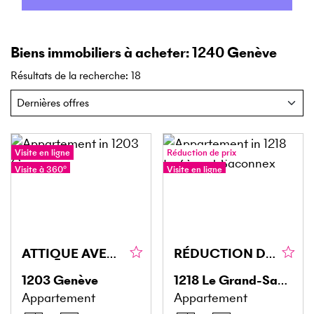
Biens immobiliers à acheter: 1240 Genève
Résultats de la recherche
:
18
Visite en ligne
Réduction de prix
Visite à 360°
Visite en ligne
Visite à 360°
ATTIQUE AVEC BALCON À SERVETTE-CHARMILLES
RÉDUCTION DU PRIX! UNE OPPORTUNITÉ RARE AU GRAND-SACONNEX
1203
Genève
1218
Le Grand-Saconnex
Appartement
Appartement