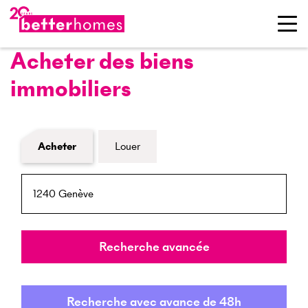
Acheter des biens
immobiliers
Formulaire de recherche de biens
Acheter
Louer
NPA / Lieu
Rayon
Recherche avancée
Recherche avec avance de 48h