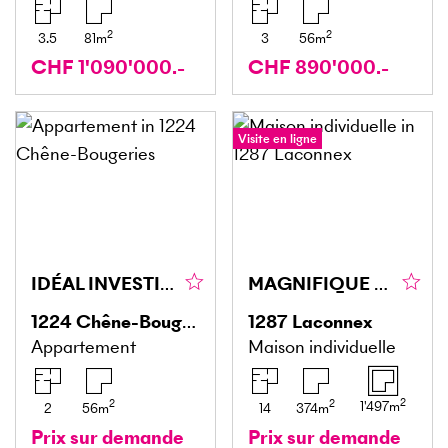
2
2
3.5
81
m
3
56
m
CHF 1'090'000.-
CHF 890'000.-
Visite en ligne
IDÉAL INVESTISSEURS AVEC PISCINE
MAGNIFIQUE PROPRIÉTÉ AVEC DÉPENDANCE ET ANNEXE
1224
Chêne-Bougeries
1287
Laconnex
Appartement
Maison individuelle
2
2
2
1'497
m
2
56
m
14
374
m
Prix sur demande
Prix sur demande