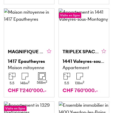
Visite en ligne
MAGNIFIQUE AVEC JARDIN DANS UN CADRE PAISIBLE
TRIPLEX SPACIEUX, CALME, DISPONIBILITÉ À CONVENIR
1417
Epautheyres
1441
Valeyres-sous-Montagny
Maison mitoyenne
Appartement
2
2
2
568
m
5.5
148
m
5.5
138
m
CHF 1'240'000.-
CHF 760'000.-
Visite en ligne