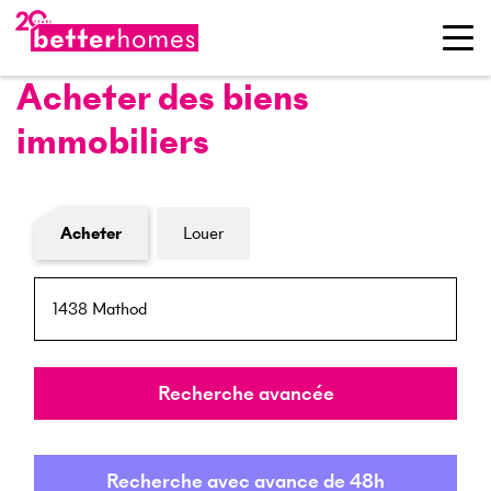
Acheter des biens
immobiliers
Formulaire de recherche de biens
Acheter
Louer
NPA / Lieu
Rayon
Recherche avancée
Recherche avec avance de 48h