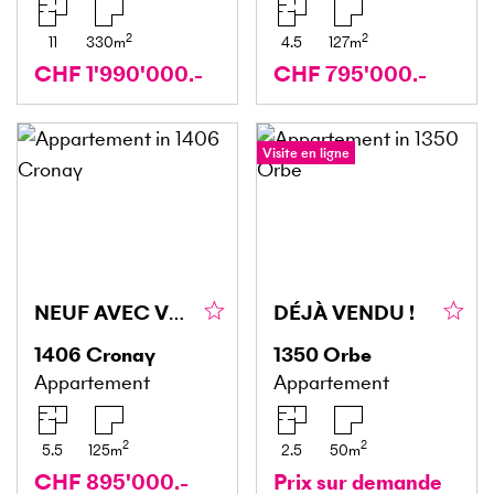
2
2
11
330
m
4.5
127
m
CHF 1'990'000.-
CHF 795'000.-
Visite en ligne
NEUF AVEC VUE IMPRENABLE
DÉJÀ VENDU !
1406
Cronay
1350
Orbe
Appartement
Appartement
2
2
5.5
125
m
2.5
50
m
CHF 895'000.-
Prix sur demande