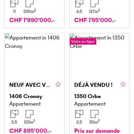
2
2
11
330
m
4.5
127
m
CHF 1'990'000.-
CHF 795'000.-
Visite en ligne
NEUF AVEC VUE IMPRENABLE
DÉJÀ VENDU !
1406
Cronay
1350
Orbe
Appartement
Appartement
2
2
5.5
125
m
2.5
50
m
CHF 895'000.-
Prix sur demande