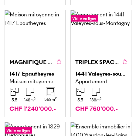
Visite en ligne
MAGNIFIQUE AVEC JARDIN DANS UN CADRE PAISIBLE
TRIPLEX SPACIEUX, CALME, DISPONIBILITÉ À CONVENIR
1417
Epautheyres
1441
Valeyres-sous-Montagny
Maison mitoyenne
Appartement
2
2
2
568
m
5.5
148
m
5.5
138
m
CHF 1'240'000.-
CHF 760'000.-
Visite en ligne