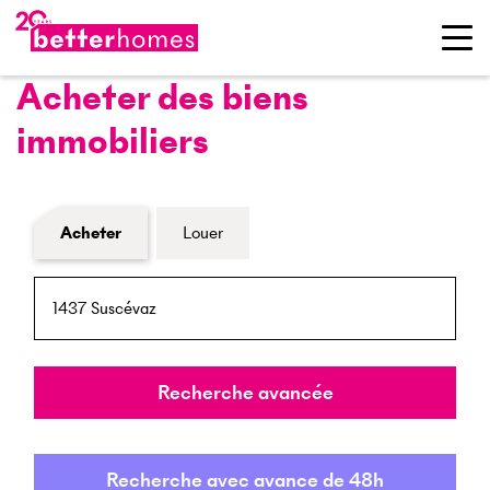
Acheter des biens
immobiliers
Formulaire de recherche de biens
Acheter
Louer
NPA / Lieu
Rayon
Recherche avancée
Recherche avec avance de 48h