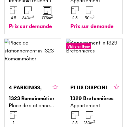
Immeuble résidentiel et commercial
Appartement
2
2
2
778
m
4.5
340
m
2.5
50
m
Prix sur demande
Prix sur demande
Visite en ligne
4 PARKINGS, OPPORTUNITÉ INVESTISSEUR
PLUS DISPONIBLE !
1323
Romainmôtier
1329
Bretonnières
Place de stationnement
Appartement
2
1
2.5
130
m