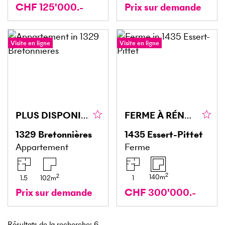
CHF 125'000.-
Prix sur demande
Visite en ligne
Visite en ligne
PLUS DISPONIBLE !
FERME À RÉNOVER
1329
Bretonnières
1435
Essert-Pittet
Appartement
Ferme
2
2
140
m
1.5
102
m
1
Prix sur demande
CHF 300'000.-
Résultats de la recherche
:
6