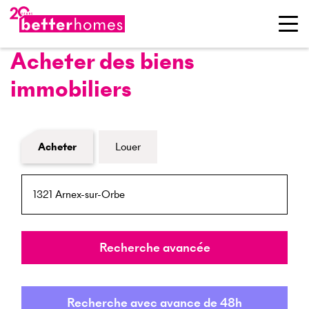
Acheter des biens
immobiliers
Formulaire de recherche de biens
Acheter
Louer
NPA / Lieu
Rayon
Recherche avancée
Recherche avec avance de 48h