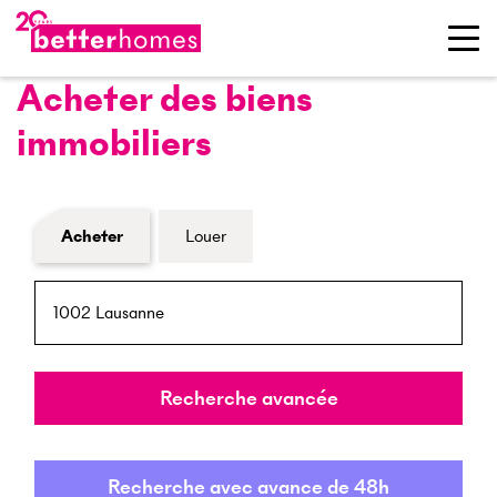
Acheter des biens
immobiliers
Formulaire de recherche de biens
Acheter
Louer
NPA / Lieu
Rayon
Recherche avancée
Recherche avec avance de 48h