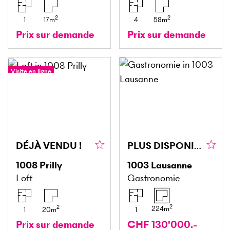
2
2
1
17
m
4
58
m
Prix sur demande
Prix sur demande
Visite en ligne
DÉJÀ VENDU !
PLUS DISPONIBLE
1008
Prilly
1003
Lausanne
Loft
Gastronomie
2
2
224
m
1
20
m
1
Prix sur demande
CHF 130'000.-