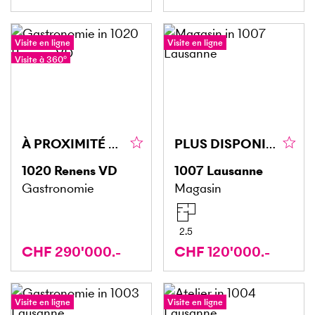
Visite en ligne
Visite en ligne
Visite à 360°
À PROXIMITÉ DE LA GARE ET GYMNASE DE RENENS !
PLUS DISPONIBLE
1020
Renens VD
1007
Lausanne
Gastronomie
Magasin
2.5
CHF 290'000.-
CHF 120'000.-
Visite en ligne
Visite en ligne