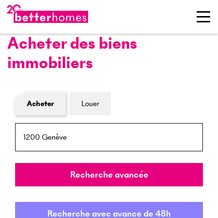
Acheter des biens
immobiliers
Formulaire de recherche de biens
Acheter
Louer
NPA / Lieu
Rayon
Recherche avancée
Recherche avec avance de 48h