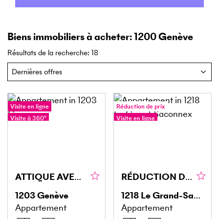
Biens immobiliers à acheter: 1200 Genève
Résultats de la recherche
:
18
Visite en ligne
Réduction de prix
Visite à 360°
Visite en ligne
Visite à 360°
ATTIQUE AVEC BALCON À SERVETTE-CHARMILLES
RÉDUCTION DU PRIX! UNE OPPORTUNITÉ RARE AU GRAND-SACONNEX
1203
Genève
1218
Le Grand-Saconnex
Appartement
Appartement