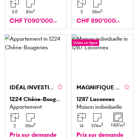
2
2
3.5
81
m
3
56
m
CHF 1'090'000.-
CHF 890'000.-
Visite en ligne
IDÉAL INVESTISSEURS AVEC PISCINE
MAGNIFIQUE PROPRIÉTÉ AVEC DÉPENDANCE ET ANNEXE
1224
Chêne-Bougeries
1287
Laconnex
Appartement
Maison individuelle
2
2
2
1'497
m
2
56
m
14
374
m
Prix sur demande
Prix sur demande