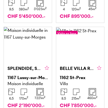
2
2
2
2
3'023
m
45
m
9.5
380
m
4
120
m
CHF 5'450'000.-
CHF 895'000.-
Visite en ligne
Visite à 360°
SPLENDIDE, SPACIEUSE ET LUMINEUSE AVEC GRAND JARDIN
BELLE VILLA RÉNOVÉE AVEC 3 APPARTEMENTS ET JARDIN
1167
Lussy-sur-Morges
1162
St-Prex
Maison individuelle
Villa
2
2
2
2
1'221
m
460
m
6.5
170
m
8.5
215
m
CHF 2'190'000.-
CHF 1'850'000.-