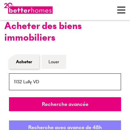
Acheter des biens
immobiliers
Formulaire de recherche de biens
Acheter
Louer
NPA / Lieu
Rayon
Recherche avancée
Recherche avec avance de 48h