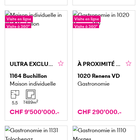
Visite en ligne
Visite en ligne
Visite à 360°
Visite à 360°
ULTRA EXCLUSIVE AVEC PLAGE ET PONTON PRIVÉS
À PROXIMITÉ DE LA GARE ET GYMNASE DE RENENS !
1164
Buchillon
1020
Renens VD
Maison individuelle
Gastronomie
2
1'489
m
5.5
CHF 9'500'000.-
CHF 290'000.-