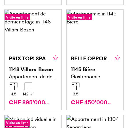
Visite en ligne
Visite en ligne
PRIX TOP! SPACIEUX, NEUF ET FAMILIAL
BELLE OPPORTUNITÉ POUR RÉNOVATION OU PROMOTION
1148
Villars-Bozon
1145
Bière
Appartement de dernier étage
Gastronomie
2
4.5
142
m
3.5
CHF 895'000.-
CHF 450'000.-
Visite en ligne