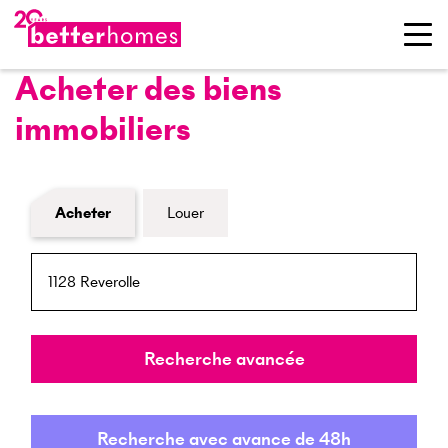
Acheter des biens
immobiliers
Formulaire de recherche de biens
Acheter
Louer
NPA / Lieu
Rayon
Recherche avancée
Recherche avec avance de 48h