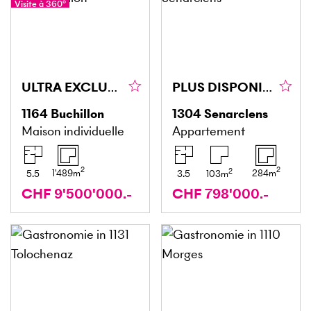
Visite à 360°
ULTRA EXCLUSIVE AVEC PLAGE ET PONTON PRIVÉS
PLUS DISPONIBLE
1164
Buchillon
1304
Senarclens
Maison individuelle
Appartement
2
2
2
1'489
m
284
m
5.5
3.5
103
m
CHF 9'500'000.-
CHF 798'000.-