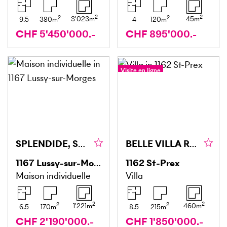
2
2
2
2
3'023
m
45
m
9.5
380
m
4
120
m
CHF 5'450'000.-
CHF 895'000.-
Visite en ligne
Visite à 360°
SPLENDIDE, SPACIEUSE ET LUMINEUSE AVEC GRAND JARDIN
BELLE VILLA RÉNOVÉE AVEC 3 APPARTEMENTS ET JARDIN
1167
Lussy-sur-Morges
1162
St-Prex
Maison individuelle
Villa
2
2
2
2
1'221
m
460
m
6.5
170
m
8.5
215
m
CHF 2'190'000.-
CHF 1'850'000.-