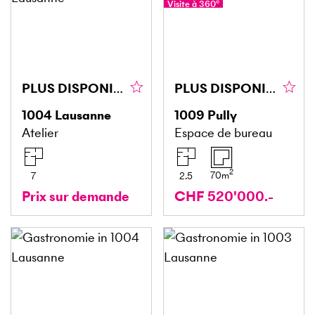
Visite à 360°
PLUS DISPONIBLE
PLUS DISPONIBLE
1004
Lausanne
1009
Pully
Atelier
Espace de bureau
2
70
m
7
2.5
Prix sur demande
CHF 520'000.-