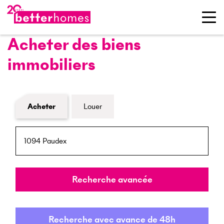
Acheter des biens
immobiliers
Formulaire de recherche de biens
Acheter
Louer
NPA / Lieu
Rayon
Recherche avancée
Recherche avec avance de 48h