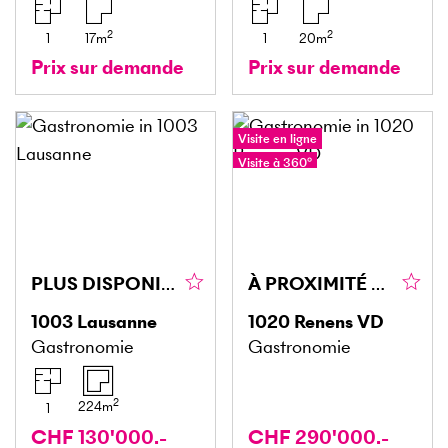
2
2
1
17
m
1
20
m
Prix sur demande
Prix sur demande
Visite en ligne
Visite à 360°
PLUS DISPONIBLE
À PROXIMITÉ DE LA GARE ET GYMNASE DE RENENS !
1003
Lausanne
1020
Renens VD
Gastronomie
Gastronomie
2
224
m
1
CHF 130'000.-
CHF 290'000.-