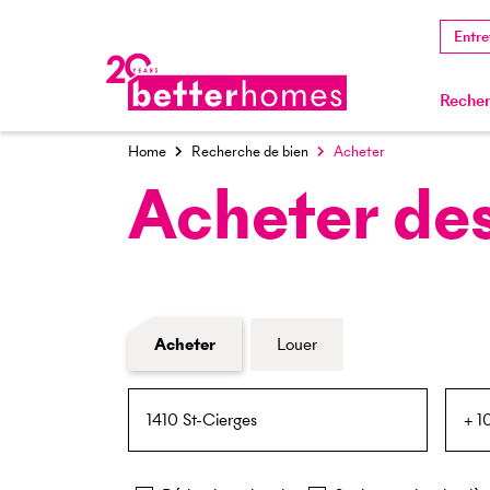
Entre
Recher
Home
Recherche de bien
Acheter
Acheter des
Formulaire de recherche de biens
Acheter
Louer
NPA / Lieu
Rayon