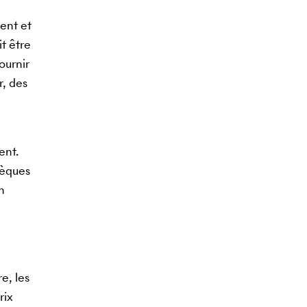
ent et
t être
ournir
r, des
ent.
hèques
n
e, les
rix