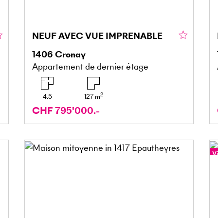
NEUF AVEC VUE IMPRENABLE
1406
Cronay
Appartement de dernier étage
2
4.5
127
m
CHF 795'000.-
Vi