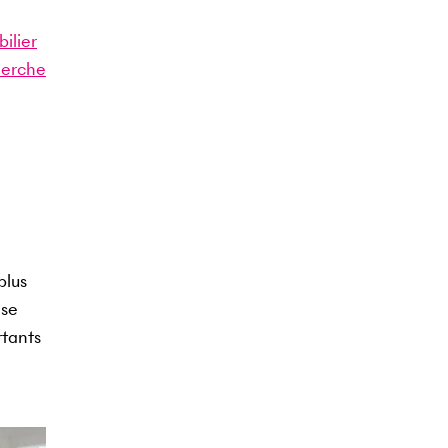
ilier
herche
plus
 se
rtants