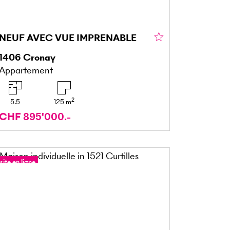
NEUF AVEC VUE IMPRENABLE
1406
Cronay
Appartement
2
5.5
125
m
CHF 895'000.-
site en ligne