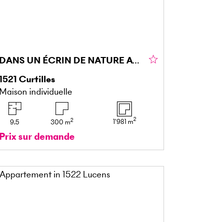
DANS UN ÉCRIN DE NATURE AVEC ECURIES !
1521
Curtilles
Maison individuelle
2
2
1'981
m
9.5
300
m
Prix sur demande