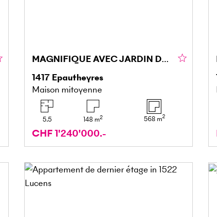
MAGNIFIQUE AVEC JARDIN DANS UN CADRE PAISIBLE
1417
Epautheyres
Maison mitoyenne
2
2
568
m
5.5
148
m
CHF 1'240'000.-