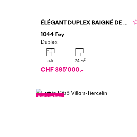
ÉLÉGANT DUPLEX BAIGNÉ DE LUMIÈRE
1044
Fey
Duplex
2
5.5
124
m
CHF 895'000.-
Visite en ligne