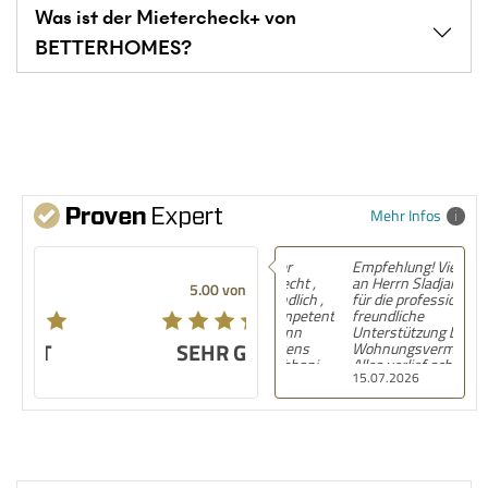
Was ist der Mietercheck+ von
BETTERHOMES?
Mehr Infos
Empfehlung! Vielen Dank
an Herrn Sladjan Arsenic
5.00 von 5
für die professionelle und
freundliche
Unterstützung bei der
SEHR GUT
Wohnungsvermittlung.
Alles verlief schnell,
15.07.2026
unkompliziert und
zuverlässig. Klare
Empfehlung! Top seriös,
Top professionell, top
genau