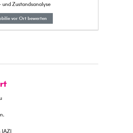
t- und Zustandsanalyse
bilie vor Ort bewerten
rt
u
n.
 IAZI