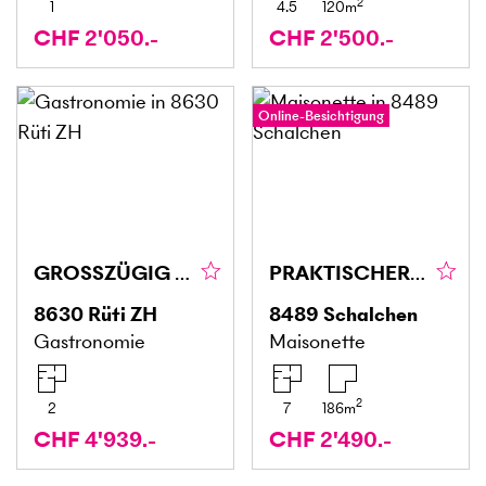
2
1
4.5
120
m
CHF 2'050.-
CHF 2'500.-
Online-Besichtigung
GROSSZÜGIG UND VIELSEITIG NUTZBAR
PRAKTISCHER GRUNDRISS MIT VIEL PLATZ!
8630
Rüti ZH
8489
Schalchen
Gastronomie
Maisonette
2
2
7
186
m
CHF 4'939.-
CHF 2'490.-