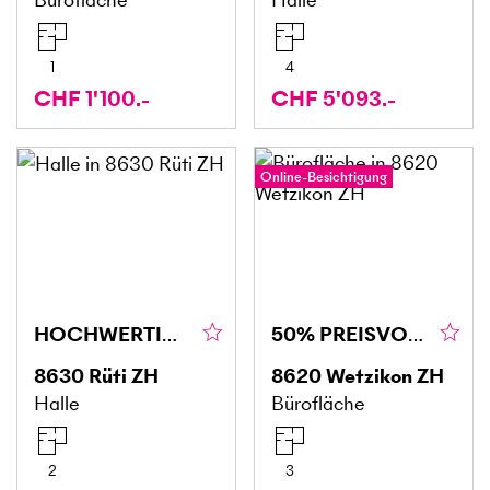
1
4
CHF 1'100.-
CHF 5'093.-
Online-Besichtigung
HOCHWERTIG UND VIELSEITIG NUTZBAR
50% PREISVORTEIL FÜR 1 JAHR AN PERFEKTER LAGE
8630
Rüti ZH
8620
Wetzikon ZH
Halle
Bürofläche
2
3