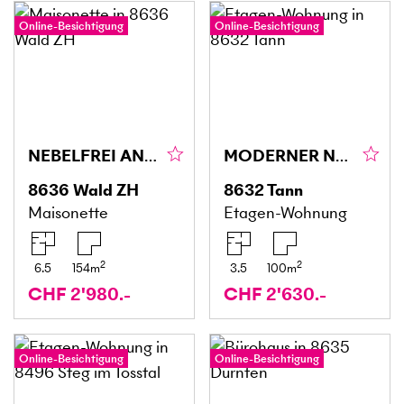
Online-Besichtigung
Online-Besichtigung
NEBELFREI AN ZENTRALER LAGE
MODERNER NEUBAU AN ZENTRALER LAGE
8636
Wald ZH
8632
Tann
Maisonette
Etagen-Wohnung
2
2
6.5
154
m
3.5
100
m
CHF 2'980.-
CHF 2'630.-
Online-Besichtigung
Online-Besichtigung