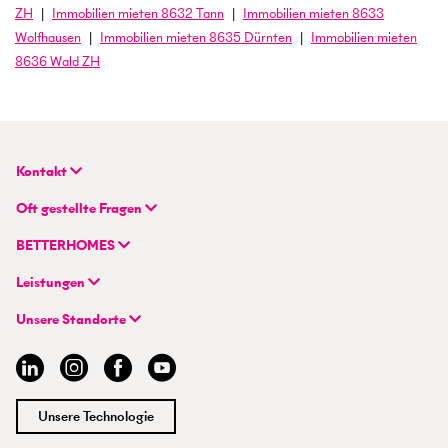
ZH
Immobilien
mieten
8632
Tann
Immobilien
mieten
8633
Wolfhausen
Immobilien
mieten
8635
Dürnten
Immobilien
mieten
8636
Wald ZH
Kontakt
BETTERHOMES (Schweiz) AG
Oft gestellte Fragen
Hauptsitz
FAQ | Immobilienbewertung
Flurstrasse 55
BETTERHOMES
FAQ | Immobilie verkaufen/vermieten
CH-8048 Zürich
Unternehmen
FAQ | Immobilienmakler/-in werden
Leistungen
Hybrides Maklermodell
FAQ | Einstieg für Maklerprofis
+41 43 500 04 00
Immobilie suchen
BETTERHOMES-Erfahrungen
Unsere Standorte
info@betterhomes.ch
Immobilie verkaufen/vermieten
Management
Aargau
Immobilie bewerten
Jobs
Basel
Immobilien-Ratgeber
Standorte
Bern
Immobilienmakler/-in werden
Presse
Chur
Unsere Technologie
Lausanne