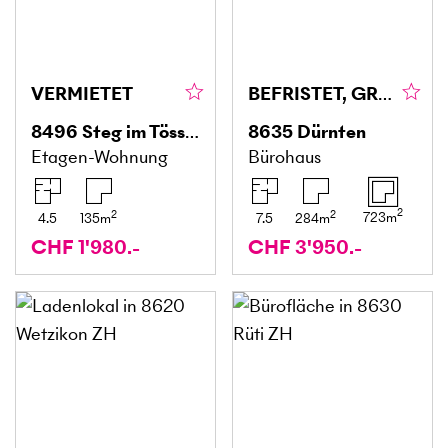
VERMIETET
BEFRISTET, GROSSZÜGIG UND SONNENVERWÖHNT
8496
Steg im Tösstal
8635
Dürnten
Etagen-Wohnung
Bürohaus
2
2
2
723
m
4.5
135
m
7.5
284
m
CHF 1'980.-
CHF 3'950.-