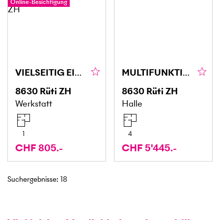
Online-Besichtigung
VIELSEITIG EINSETZBAR, INKLUSIVE NEBENKOSTEN
MULTIFUNKTIONSRAUM - BÜRO / LAGER / PRODUKTION
8630
Rüti ZH
8630
Rüti ZH
Werkstatt
Halle
1
4
CHF 805.-
CHF 5'445.-
Suchergebnisse
:
18