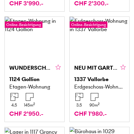
CHF 3'990.-
CHF 2'300.-
Online-Besichtigung
Online-Besichtigung
WUNDERSCHÖN MIT GROSSEM BALKON UND VERANDA
NEU MIT GARTEN
1124
Gollion
1337
Vallorbe
Etagen-Wohnung
Erdgeschoss-Wohnung
2
2
4.5
145
m
3.5
90
m
CHF 2'950.-
CHF 1'980.-