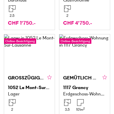
2.5
2
CHF 1'750.-
CHF 4'750.-
Online-Besichtigung
Online-Besichtigung
GROSSZÜGIGE FLÄCHE AN HERVORRAGENDER LAGE
GEMÜTLICH MIT HERRLICHEM GARTEN
1052
Le Mont-Sur-Lausanne
1117
Grancy
Lager
Erdgeschoss-Wohnung
2
2
3.5
101
m