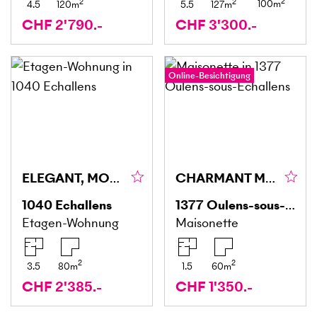
2
2
2
100
m
4.5
120
m
5.5
127
m
CHF 2'790.-
CHF 3'300.-
Online-Besichtigung
ELEGANT, MODERN UND MINERGIE
CHARMANT MÖBLIERTES DUPLEX
1040
Echallens
1377
Oulens-sous-Echallens
Etagen-Wohnung
Maisonette
2
2
3.5
80
m
1.5
60
m
CHF 2'385.-
CHF 1'350.-