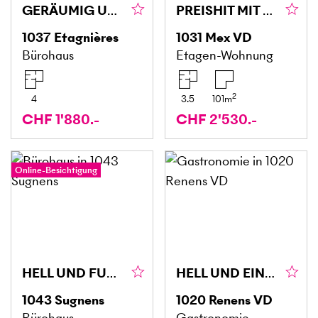
GERÄUMIG UND ZENTRAL
PREISHIT MIT BLICK AUF DEN JURA
1037
Etagnières
1031
Mex VD
Bürohaus
Etagen-Wohnung
2
4
3.5
101
m
CHF 1'880.-
CHF 2'530.-
Online-Besichtigung
HELL UND FUNKTIONAL
HELL UND EINLADEND
1043
Sugnens
1020
Renens VD
Bürohaus
Gastronomie