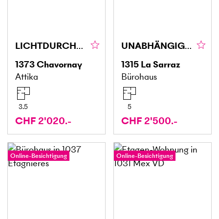
LICHTDURCHFLUTET, RUHIG & MIT EXTRA-FLÄCHE
UNABHÄNGIG, STRATEGISCH UND GUT GELEGEN
1373
Chavornay
1315
La Sarraz
Attika
Bürohaus
3.5
5
CHF 2'020.-
CHF 2'500.-
Online-Besichtigung
Online-Besichtigung