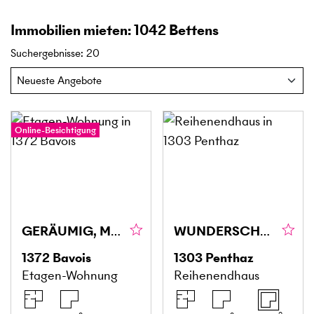
Immobilien mieten: 1042 Bettens
Suchergebnisse
:
20
Online-Besichtigung
GERÄUMIG, MIT PANORAMABLICK AUF DEN JURA
WUNDERSCHÖN, MIT GARTEN IN PENTHAZ
1372
Bavois
1303
Penthaz
Etagen-Wohnung
Reihenendhaus