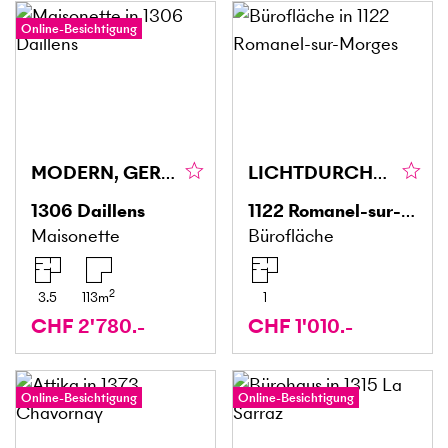
Online-Besichtigung
MODERN, GERÄUMIG UND AM RAND DER NATUR!
LICHTDURCHFLUTET, FLEXIBEL & MODERN
1306
Daillens
1122
Romanel-sur-Morges
Maisonette
Bürofläche
2
3.5
113
m
1
CHF 2'780.-
CHF 1'010.-
Online-Besichtigung
Online-Besichtigung