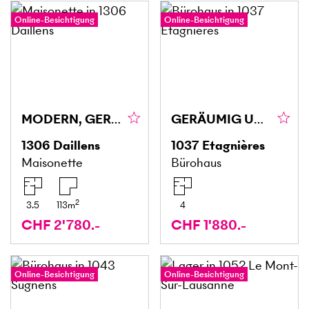
Online-Besichtigung
Online-Besichtigung
MODERN, GERÄUMIG UND AM RAND DER NATUR!
GERÄUMIG UND ZENTRAL
1306
Daillens
1037
Etagnières
Maisonette
Bürohaus
2
3.5
113
m
4
CHF 2'780.-
CHF 1'880.-
Online-Besichtigung
Online-Besichtigung