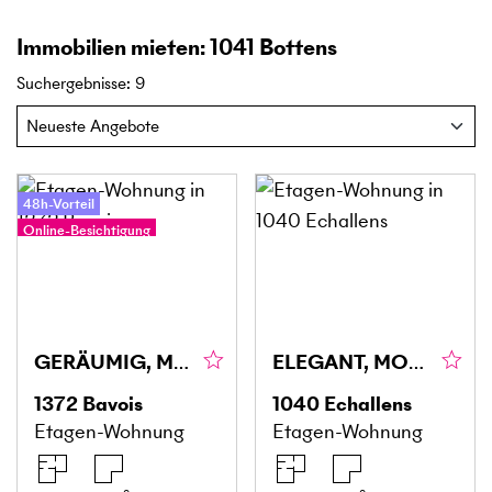
Immobilien mieten: 1041 Bottens
Suchergebnisse
:
9
48h-Vorteil
Online-Besichtigung
GERÄUMIG, MIT PANORAMABLICK AUF DEN JURA
ELEGANT, MODERN UND MINERGIE
1372
Bavois
1040
Echallens
Etagen-Wohnung
Etagen-Wohnung