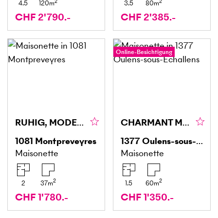
2
2
4.5
120
m
3.5
80
m
CHF 2'790.-
CHF 2'385.-
Online-Besichtigung
RUHIG, MODERN UND NATURNAH
CHARMANT MÖBLIERTES DUPLEX
1081
Montpreveyres
1377
Oulens-sous-Echallens
Maisonette
Maisonette
2
2
2
37
m
1.5
60
m
CHF 1'780.-
CHF 1'350.-