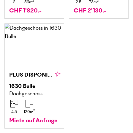
2
2
2
56
m
2.5
73
m
CHF 1'820.-
CHF 2'130.-
PLUS DISPONIBLE / LOUÉ
1630
Bulle
Dachgeschoss
2
4.5
120
m
Miete auf Anfrage