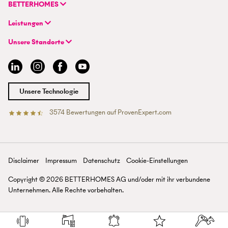
FAQ | Immobilienbewertung
Flurstrasse 55
BETTERHOMES
FAQ | Immobilie verkaufen/vermieten
CH-8048 Zürich
Unternehmen
FAQ | Immobilienmakler/-in werden
Leistungen
Hybrides Maklermodell
FAQ | Einstieg für Maklerprofis
+41 43 500 04 00
Immobilie suchen
BETTERHOMES-Erfahrungen
Unsere Standorte
info@betterhomes.ch
Immobilie verkaufen/vermieten
Management
Aargau
Immobilie bewerten
Jobs
Basel
Immobilien-Ratgeber
Standorte
Bern
Immobilienmakler/-in werden
Presse
Chur
Unsere Technologie
Lausanne
Luzern
3574
Bewertungen auf ProvenExpert.com
Betterhomes (Schweiz)AG
Tessin
Wallis
St. Gallen
Zürich
Disclaimer
Impressum
Datenschutz
Cookie-Einstellungen
Zürichsee
Copyright ©
2026
BETTERHOMES AG und/oder mit ihr verbundene
Unternehmen. Alle Rechte vorbehalten.