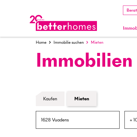
Bera
Immobi
Home
Immobilie suchen
Mieten
Immobilien
Formular Immobiliensuche
Kaufen
Mieten
PLZ / Ort
Umkreis