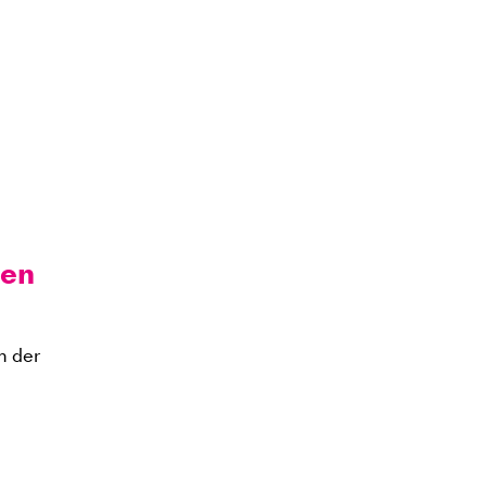
zen
n der