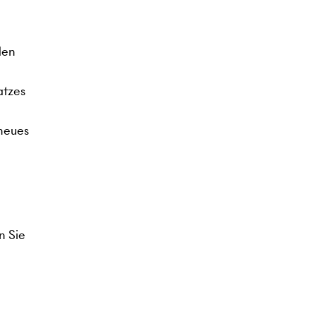
den
atzes
 neues
n Sie