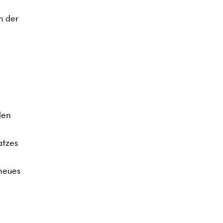
n der
den
atzes
 neues