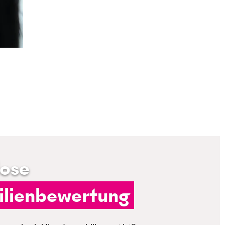
lose
lienbewertung