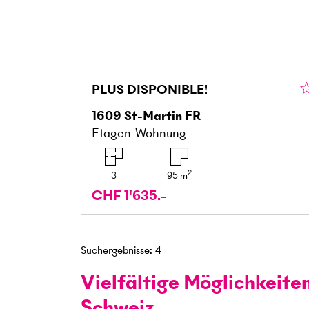
PLUS DISPONIBLE!
1609
St-Martin FR
Etagen-Wohnung
2
3
95
m
CHF 1'635.-
Suchergebnisse
:
4
Vielfältige Möglichkeite
Schweiz