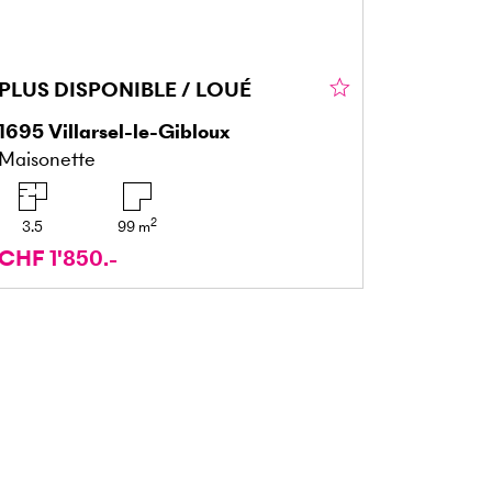
PLUS DISPONIBLE / LOUÉ
1695
Villarsel-le-Gibloux
Maisonette
2
3.5
99
m
CHF 1'850.-