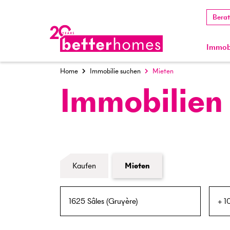
Bera
Immobi
Home
Immobilie suchen
Mieten
Immobilien
Formular Immobiliensuche
Kaufen
Mieten
PLZ / Ort
Umkreis