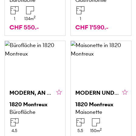
2
1
134
m
1
CHF 550.-
CHF 1'590.-
MODERN, AN ZENTRALER LAGE
MODERN UND GROSSZÜGIG
1820
Montreux
1820
Montreux
Bürofläche
Maisonette
2
4.5
5.5
150
m