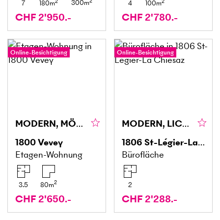
2
2
2
300
m
7
180
m
4
100
m
CHF 2'950.-
CHF 2'780.-
Online-Besichtigung
Online-Besichtigung
MODERN, MÖBLIERT & ZENTRAL
MODERN, LICHTDURCHFLUTET UND IDEAL GELEGEN
1800
Vevey
1806
St-Légier-La Chiésaz
Etagen-Wohnung
Bürofläche
2
3.5
80
m
2
CHF 2'650.-
CHF 2'288.-