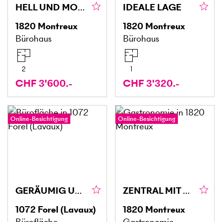
HELL UND MODERN AN SCHÖNER LAGE
IDEALE LAGE
1820
Montreux
1820
Montreux
Bürohaus
Bürohaus
2
1
CHF 3'600.-
CHF 3'320.-
Online-Besichtigung
Online-Besichtigung
GERÄUMIG UND IDEAL GELEGEN
ZENTRAL MIT BLICK AUF DEM SEE
1072
Forel (Lavaux)
1820
Montreux
Bürofläche
Gastronomie