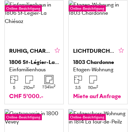
Online-Besichtigung
Online-Besichtigung
RUHIG, CHARMANT UND MIT GARTEN- UND SEESICHT
LICHTDURCHFLUTET MIT PANORAMA-SICHT AUF DEN SEE
1806
St-Légier-La Chiésaz
1803
Chardonne
Einfamilienhaus
Etagen-Wohnung
2
2
2
1'341
m
5
210
m
3.5
110
m
CHF 5'000.-
Miete auf Anfrage
Online-Besichtigung
Online-Besichtigung