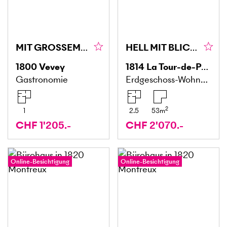
MIT GROSSEM POTENZIAL
HELL MIT BLICK AUF DEN SEE
1800
Vevey
1814
La Tour-de-Peilz
Gastronomie
Erdgeschoss-Wohnung
2
1
2.5
53
m
CHF 1'205.-
CHF 2'070.-
Online-Besichtigung
Online-Besichtigung