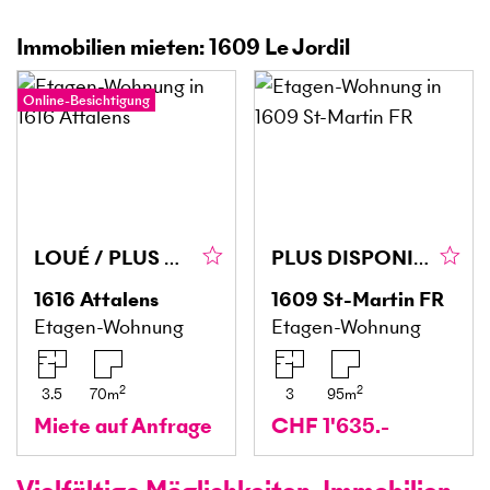
Immobilien mieten: 1609 Le Jordil
Online-Besichtigung
LOUÉ / PLUS DISPONIBLE
PLUS DISPONIBLE!
1616
Attalens
1609
St-Martin FR
Etagen-Wohnung
Etagen-Wohnung
2
2
3.5
70
m
3
95
m
Miete auf Anfrage
CHF 1'635.-
Vielfältige Möglichkeiten, Immobilien