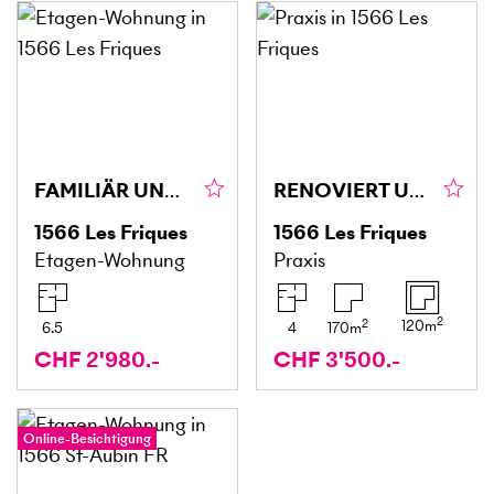
FAMILIÄR UND RUHIG
RENOVIERT UND EINSATZBEREIT
1566
Les Friques
1566
Les Friques
Etagen-Wohnung
Praxis
2
2
120
m
6.5
4
170
m
CHF 2'980.-
CHF 3'500.-
Online-Besichtigung