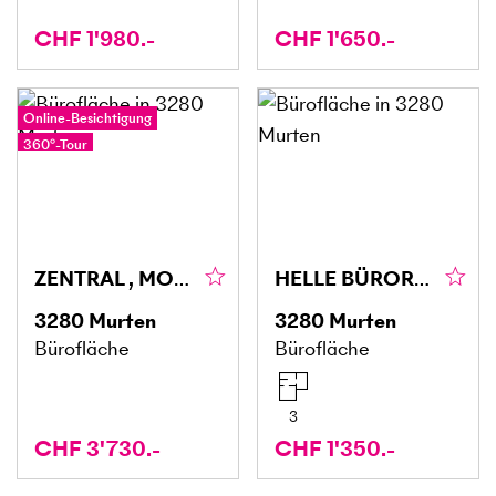
CHF 1'980.-
CHF 1'650.-
Online-Besichtigung
360°-Tour
ZENTRAL , MODERN UND GROSSZÜGIG
HELLE BÜRORÄUME
3280
Murten
3280
Murten
Bürofläche
Bürofläche
3
CHF 3'730.-
CHF 1'350.-