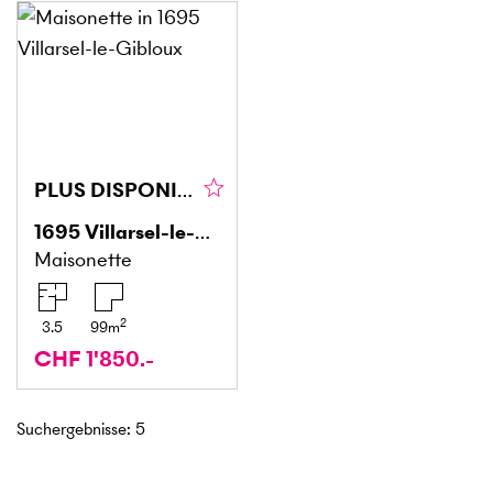
PLUS DISPONIBLE / LOUÉ
1695
Villarsel-le-Gibloux
Maisonette
2
3.5
99
m
CHF 1'850.-
Suchergebnisse
:
5