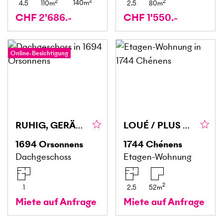
2
2
2
140
m
4.5
110
m
2.5
80
m
CHF 2'686.-
CHF 1'550.-
Online-Besichtigung
RUHIG, GERÄUMIG, MIT FREIEM BLICK
LOUÉ / PLUS DISPONIBLE
1694
Orsonnens
1744
Chénens
Dachgeschoss
Etagen-Wohnung
2
1
2.5
52
m
Miete auf Anfrage
Miete auf Anfrage