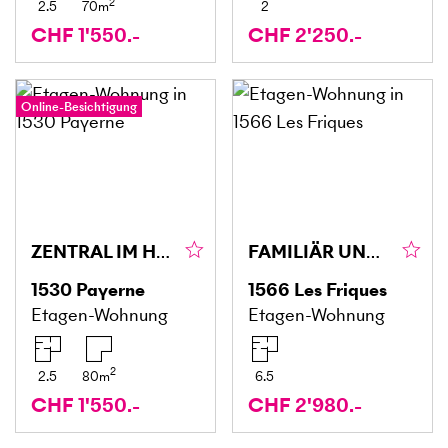
2
2.5
70
m
2
CHF 1'550.-
CHF 2'250.-
Online-Besichtigung
ZENTRAL IM HERZEN DER STADT
FAMILIÄR UND RUHIG
1530
Payerne
1566
Les Friques
Etagen-Wohnung
Etagen-Wohnung
2
2.5
80
m
6.5
CHF 1'550.-
CHF 2'980.-