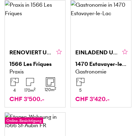
RENOVIERT UND EINSATZBEREIT
EINLADEND UND ZENTRAL
1566
Les Friques
1470
Estavayer-le-Lac
Praxis
Gastronomie
2
2
120
m
4
170
m
5
CHF 3'500.-
CHF 3'420.-
Online-Besichtigung