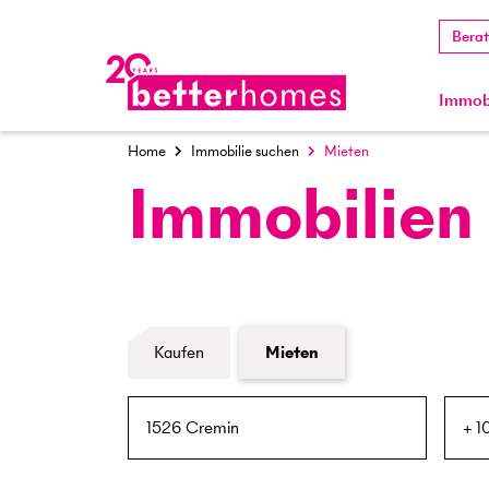
Bera
Immobi
Home
Immobilie suchen
Mieten
Immobilien
Formular Immobiliensuche
Kaufen
Mieten
PLZ / Ort
Umkreis