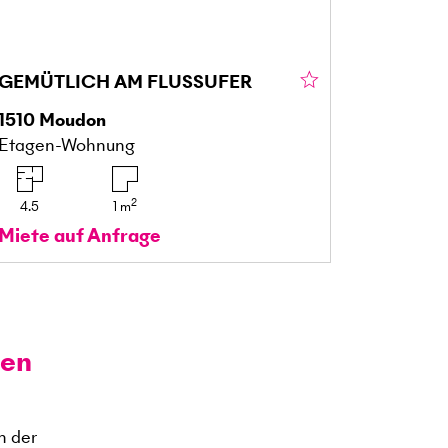
GEMÜTLICH AM FLUSSUFER
1510
Moudon
Etagen-Wohnung
2
4.5
1
m
Miete auf Anfrage
zen
n der