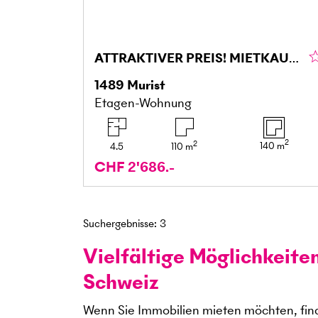
ATTRAKTIVER PREIS! MIETKAUF NICHT VERPASSEN
1489
Murist
Etagen-Wohnung
2
2
140
m
4.5
110
m
CHF 2'686.-
Suchergebnisse
:
3
Vielfältige Möglichkeite
Schweiz
Wenn Sie Immobilien mieten möchten, find