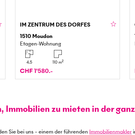
IM ZENTRUM DES DORFES
1510
Moudon
Etagen-Wohnung
2
4.5
110
m
CHF 1'580.-
n, Immobilien zu mieten in der gan
en Sie bei uns – einem der führenden
Immobilienmakler
i