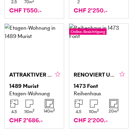
2
2.5
70
m
2
CHF 1'550.-
CHF 2'250.-
Online-Besichtigung
ATTRAKTIVER PREIS! MIETKAUF NICHT VERPASSEN
RENOVIERT UND NAHE AM SEE
1489
Murist
1473
Font
Etagen-Wohnung
Reihenhaus
2
2
2
2
140
m
20
m
4.5
110
m
4.5
110
m
CHF 2'686.-
CHF 2'200.-