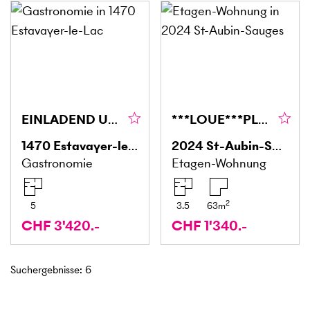
EINLADEND UND ZENTRAL
***LOUE***PLUS DISPONIBLE
1470
Estavayer-le-Lac
2024
St-Aubin-Sauges
Gastronomie
Etagen-Wohnung
2
5
3.5
63
m
CHF 3'420.-
CHF 1'340.-
Suchergebnisse
:
6