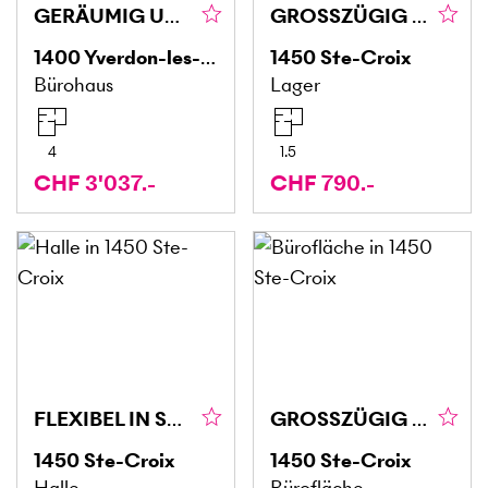
GERÄUMIG UND MODERN
GROSSZÜGIG MIT POTENZIAL, INKLUSIVE EINSTELLBOX (3)
1400
Yverdon-les-Bains
1450
Ste-Croix
Bürohaus
Lager
4
1.5
CHF 3'037.-
CHF 790.-
FLEXIBEL IN STRATEGISCHER LAGE (5)
GROSSZÜGIG UND VIELSEITIG NUTZBAR (6)
1450
Ste-Croix
1450
Ste-Croix
Halle
Bürofläche