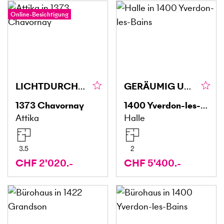
Online-Besichtigung
LICHTDURCHFLUTET, RUHIG & MIT EXTRA-FLÄCHE
GERÄUMIG UND IDEAL GELEGEN
1373
Chavornay
1400
Yverdon-les-Bains
Attika
Halle
3.5
2
CHF 2'020.-
CHF 5'400.-