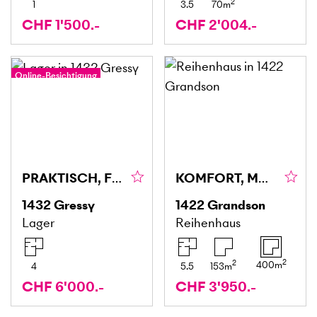
2
1
3.5
70
m
CHF 1'500.-
CHF 2'004.-
Online-Besichtigung
PRAKTISCH, FLEXIBEL & IDEAL GELEGEN
KOMFORT, MODERN MIT GARTEN
1432
Gressy
1422
Grandson
Lager
Reihenhaus
2
2
400
m
4
5.5
153
m
CHF 6'000.-
CHF 3'950.-