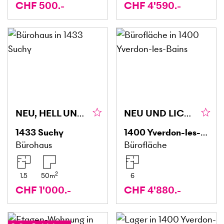
CHF 500.-
CHF 4'590.-
NEU, HELL UND ZENTRAL MIT BALKON
NEU UND LICHTDURCHFLUTET
1433
Suchy
1400
Yverdon-les-Bains
Bürohaus
Bürofläche
2
1.5
50
m
6
CHF 1'000.-
CHF 4'880.-