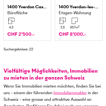
1400
Yverdon Caserne
1400
Yverdon-les-Bains
Bürofläche
Etagen-Wohnung
2
4.5
3.5
957
m
CHF 2'500.-
CHF 8'000.-
Suchergebnisse
:
22
Vielfältige Möglichkeiten, Immobilien
zu mieten in der ganzen Schweiz
Wenn Sie Immobilien mieten möchten, finden Sie bei
uns – einem der führenden
Immobilienmakler
in der
Schweiz – eine grosse und attraktive Auswahl an
Angeboten. Profitieren Sie dabei auch von unserem