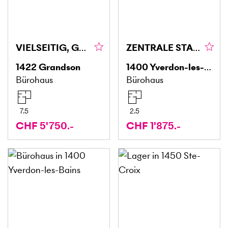
VIELSEITIG, GROSSZÜGIG, PROFESSIONELL
ZENTRALE STADTLAGE MIT HOHER SICHTBARKEIT
1422
Grandson
1400
Yverdon-les-Bains
Bürohaus
Bürohaus
7.5
2.5
CHF 5'750.-
CHF 1'875.-